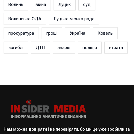
Волинь
війна
Луцьк
суд
Волинська ОДА
Луцька міська рада
прокуратура
гроші
Україна
Ковель
загиблі
ДТП
аварія
поліція
втрата
Нам можна довіряти і не перевіряти, бо ми це уже зробили за