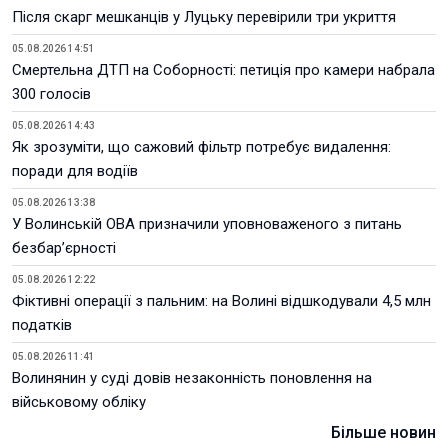
Після скарг мешканців у Луцьку перевірили три укриття
05.08.2026 14:51
Смертельна ДТП на Соборності: петиція про камери набрала
300 голосів
05.08.2026 14:43
Як зрозуміти, що сажовий фільтр потребує видалення:
поради для водіїв
05.08.2026 13:38
У Волинській ОВА призначили уповноваженого з питань
безбар’єрності
05.08.2026 12:22
Фіктивні операції з пальним: на Волині відшкодували 4,5 млн
податків
05.08.2026 11:41
Волинянин у суді довів незаконність поновлення на
військовому обліку
Більше новин