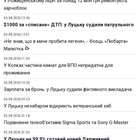
У Рожищенському ліцеї за понад 12 млн грн ремонтують
харчоблок
06.08.2026 13:46
$1000 за «списане» ДТП: у Луцьку судили патрульного
06.08.2026 12:51
«Не знав, що в мене пробита легеня», - боєць «Любарта»
Малютка
06.08.2026 11:03
У Колках частина кімнат для ВПО непридатна для
проживання
06.08.2026 10:26
Зарплата за бронь: у Луцьку судили фіктивного викладача
06.08.2026 09:32
У Луцьку незабаром відкриють ветеранський хаб
05.08.2026 21:18
Порівняння телеоб'єктивів Sigma Sports та Sony G-Master
05.08.2026 21:00
У Луцьку на 99,9% готовий новий Державний