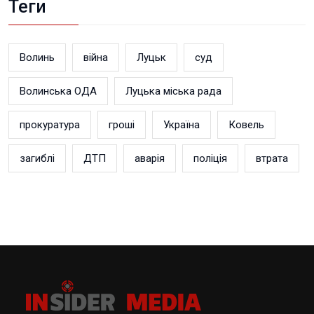
Теги
Волинь
війна
Луцьк
суд
Волинська ОДА
Луцька міська рада
прокуратура
гроші
Україна
Ковель
загиблі
ДТП
аварія
поліція
втрата