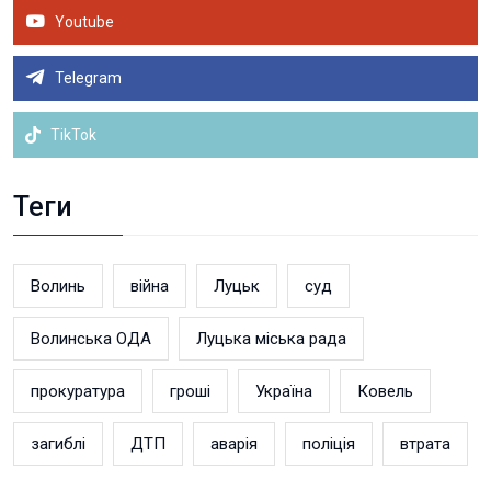
Youtube
Telegram
TikTok
Теги
Волинь
війна
Луцьк
суд
Волинська ОДА
Луцька міська рада
прокуратура
гроші
Україна
Ковель
загиблі
ДТП
аварія
поліція
втрата