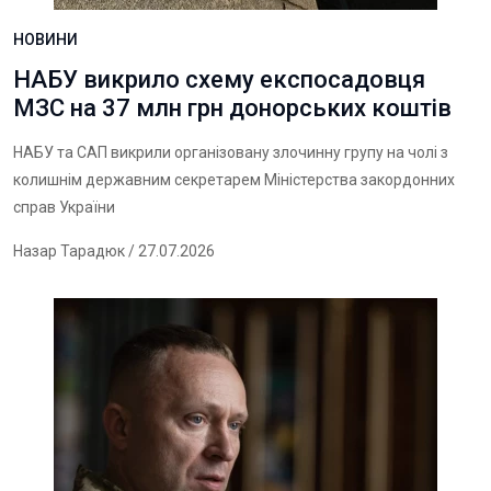
НОВИНИ
НАБУ викрило схему експосадовця
МЗС на 37 млн грн донорських коштів
НАБУ та САП викрили організовану злочинну групу на чолі з
колишнім державним секретарем Міністерства закордонних
справ України
Назар Тарадюк
/ 27.07.2026