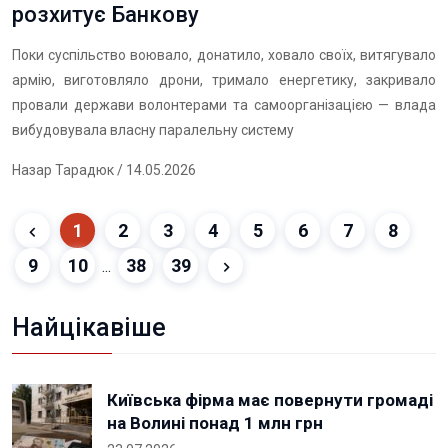
розхитує Банкову
Поки суспільство воювало, донатило, ховало своїх, витягувало
армію, виготовляло дрони, тримало енергетику, закривало
провали держави волонтерами та самоорганізацією — влада
вибудовувала власну паралельну систему
Назар Тарадюк
/ 14.05.2026
1
2
3
4
5
6
7
8
9
10
38
39
...
Найцікавіше
Київська фірма має повернути громаді
на Волині понад 1 млн грн