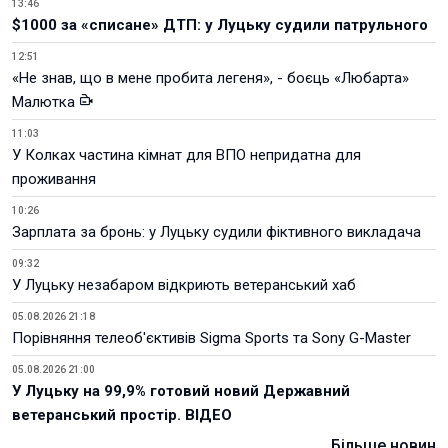
13:46
$1000 за «списане» ДТП: у Луцьку судили патрульного
12:51
«Не знав, що в мене пробита легеня», - боєць «Любарта»
Малютка
11:03
У Колках частина кімнат для ВПО непридатна для
проживання
10:26
Зарплата за бронь: у Луцьку судили фіктивного викладача
09:32
У Луцьку незабаром відкриють ветеранський хаб
05.08.2026 21:18
Порівняння телеоб'єктивів Sigma Sports та Sony G-Master
05.08.2026 21:00
У Луцьку на 99,9% готовий новий Державний
ветеранський простір. ВІДЕО
Більше новин