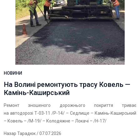
НОВИНИ
На Волині ремонтують трасу Ковель —
Камінь-Каширський
Ремонт зношеного дорожнього покриття триває
на автодорозі Т-03-11 /Р-14/ – Седлище – Камінь-Каширський
– Ковель – /М-19/ – Колодяжне – Локачі – /Н-17/
Назар Тарадюк
/ 07.07.2026