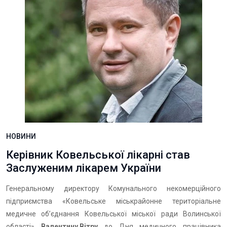
НОВИНИ
Керівник Ковельської лікарні став
Заслуженим лікарем України
Генеральному директору Комунального некомерційного
підприємства «Ковельське міськрайонне територіальне
медичне об’єднання Ковельської міської ради Волинської
області»
Валентину Вітру
до Дня медичного працівника