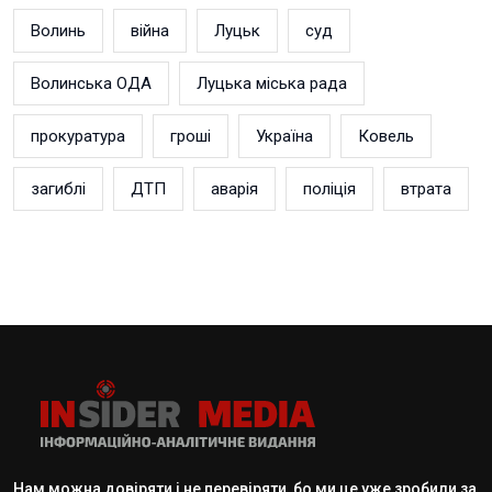
Волинь
війна
Луцьк
суд
Волинська ОДА
Луцька міська рада
прокуратура
гроші
Україна
Ковель
загиблі
ДТП
аварія
поліція
втрата
Нам можна довіряти і не перевіряти, бо ми це уже зробили за