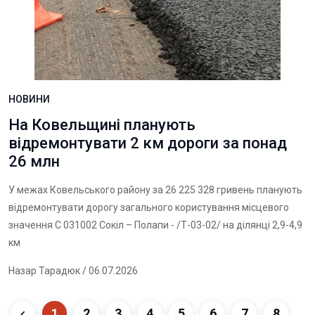
НОВИНИ
На Ковельщині планують
відремонтувати 2 км дороги за понад
26 млн
У межах Ковельського району за 26 225 328 гривень планують
відремонтувати дорогу загального користування місцевого
значення С 031002 Сокіл – Полапи - /Т-03-02/ на ділянці 2,9-4,9
км
Назар Тарадюк
/ 06.07.2026
1
2
3
4
5
6
7
8