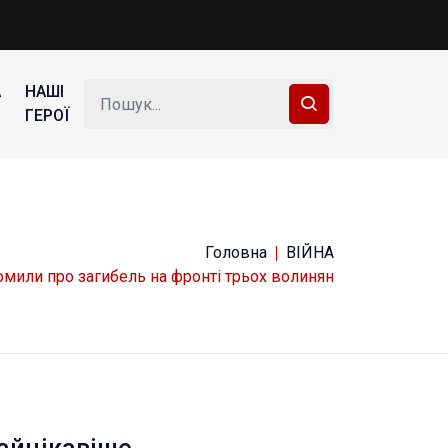
А
НАШІ
ГЕРОЇ
Головна
ВІЙНА
мили про загибель на фронті трьох волинян