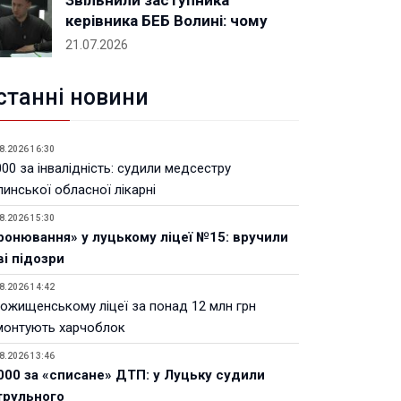
Звільнили заступника
керівника БЕБ Волині: чому
21.07.2026
станні новини
8.2026 16:30
00 за інвалідність: судили медсестру
инської обласної лікарні
8.2026 15:30
ронювання» у луцькому ліцеї №15: вручили
ві підозри
8.2026 14:42
Рожищенському ліцеї за понад 12 млн грн
монтують харчоблок
8.2026 13:46
000 за «списане» ДТП: у Луцьку судили
трульного