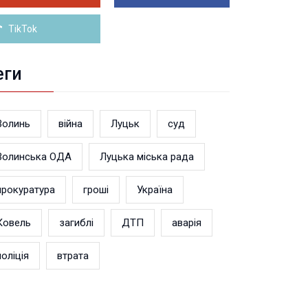
Більше новин
TikTok
еги
Волинь
війна
Луцьк
суд
Волинська ОДА
Луцька міська рада
прокуратура
гроші
Україна
Ковель
загиблі
ДТП
аварія
поліція
втрата