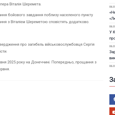
пера Віталія Шеремета.
06.0
«Не
нання бойового завдання поблизу населеного пункту
«Л
ання з Віталієм Шереметою сповістять додатково.
06.0
У 
пр
твердження про загибель військовослужбовця Сергія
06.0
сти.
За
ви
ервня 2025 року на Донеччині. Попередньо, прощання з
06.0
ервня.
У 
З
05.0
Пор
Ma
05.0
У 
ве