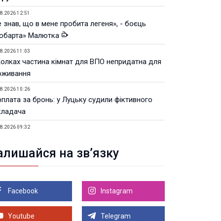
8.2026 12:51
 знав, що в мене пробита легеня», - боєць
юбарта» Малютка
8.2026 11:03
Колках частина кімнат для ВПО непридатна для
оживання
8.2026 10:26
рплата за бронь: у Луцьку судили фіктивного
кладача
8.2026 09:32
Луцьку незабаром відкриють ветеранський хаб
алишайся на зв’язку
8.2026 21:18
івняння телеоб'єктивів Sigma Sports та Sony G-
ster
Facebook
Instagram
8.2026 21:00
Луцьку на 99,9% готовий новий Державний
теранський простір. ВІДЕО
Youtube
Telegram