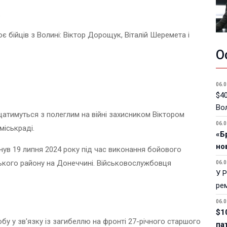
в
є бійців з
Волині: Віктор Дорощук, Віталій Шеремета і
О
06.0
$40
Вол
ощатимуться з полеглим на війні захисником Віктором
06.0
 міськраді.
«Б
но
нув 19 липня 2024 року під час виконання бойового
ького району на Донеччині. Військовослужбовця
06.0
У 
ре
06.0
$1
бу у зв'язку із загибеллю на фронті 27-річного старшого
па