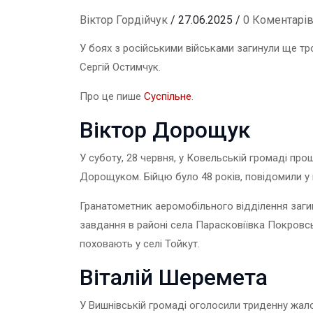
Віктор Гордійчук
/ 27.06.2025 /
0 Коментарі
У боях з російськими військами загинули ще тро
Сергій Остимчук.
Про це пише
Суспільне
.
Віктор Дорощук
У суботу, 28 червня, у Ковельській громаді пр
Дорощуком. Бійцю було 48 років, повідомили
у
Гранатометник аеромобільного відділення заги
завдання в районі села Парасковіївка Покровс
поховають у селі Тойкут.
Віталій Шеремета
У Вишнівській громаді оголосили
триденну жало