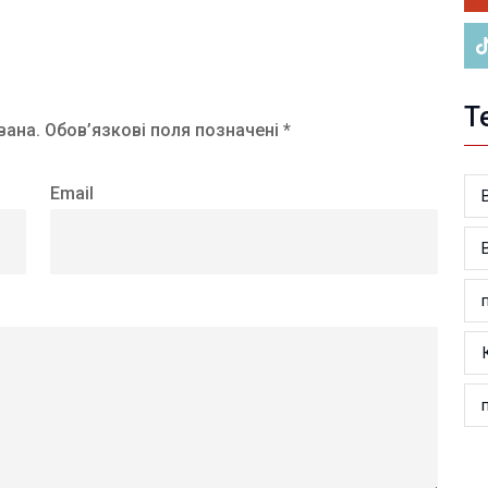
Т
вана.
Обов’язкові поля позначені *
Email