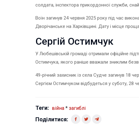
солдата, інспектора прикордонної служби, снай
Воїн загинув 24 червня 2025 року під час вико
Дворічанське на Харківщині. Дату і місце прощ
Сергій Остимчук
У Любешівській громаді отримали
о
фіційне під
Остимчука, якого раніше вважали зниклим безві
49-річний захисник із села Судче загинув 18 ч
Сергієм Остимчуком відбудеться у суботу, 28 ч
Теги:
війна
*
загиблі
Поділитися: