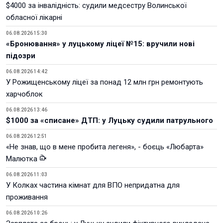
$4000 за інвалідність: судили медсестру Волинської
обласної лікарні
06.08.2026 15:30
«Бронювання» у луцькому ліцеї №15: вручили нові
підозри
06.08.2026 14:42
У Рожищенському ліцеї за понад 12 млн грн ремонтують
харчоблок
06.08.2026 13:46
$1000 за «списане» ДТП: у Луцьку судили патрульного
06.08.2026 12:51
«Не знав, що в мене пробита легеня», - боєць «Любарта»
Малютка
06.08.2026 11:03
У Колках частина кімнат для ВПО непридатна для
проживання
06.08.2026 10:26