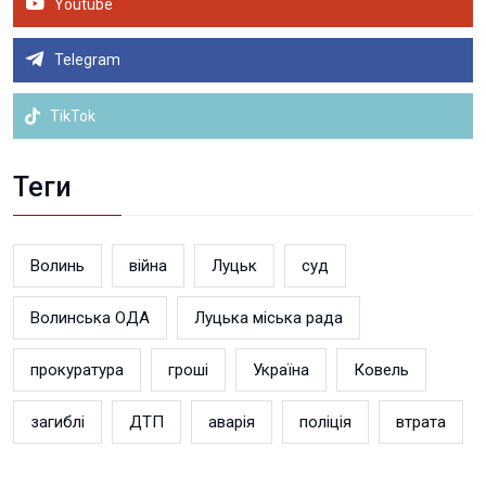
Youtube
Telegram
TikTok
Теги
Волинь
війна
Луцьк
суд
Волинська ОДА
Луцька міська рада
прокуратура
гроші
Україна
Ковель
загиблі
ДТП
аварія
поліція
втрата