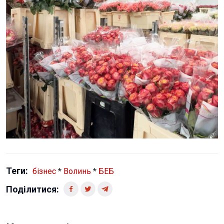
Теги:
бізнес
*
Волинь
*
БЕБ
Поділитися: