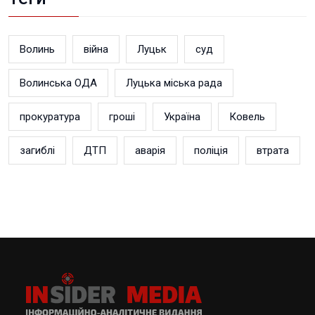
Волинь
війна
Луцьк
суд
Волинська ОДА
Луцька міська рада
прокуратура
гроші
Україна
Ковель
загиблі
ДТП
аварія
поліція
втрата