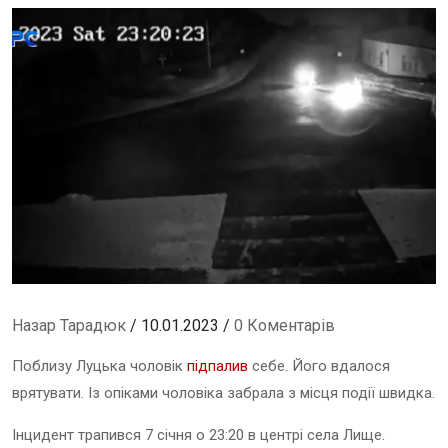
Назар Тарадюк
/ 10.01.2023 /
0 Коментарів
Поблизу Луцька чоловік
підпалив
себе. Його вдалося
врятувати. Із опіками чоловіка забрала з місця події швидка.
Інцидент трапився 7 січня о 23:20 в центрі села Лище.