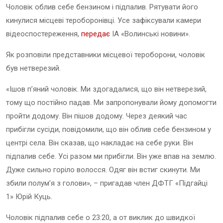
Чоловік облив себе бензином і підпалив. Рятувати його
кинулися місцеві тероборонівці. Усе зафіксували камери
відеоспостереження,
передає
ІА «Волинські новини».
Як розповіли представники місцевої тероборони, чоловік
був нетверезий.
«Ішов п’яний чоловік. Ми здогадалися, що він нетверезий,
тому що постійно падав. Ми запропонували йому допомогти
пройти додому. Він пішов додому. Через деякий час
прибігли сусіди, повідомили, що він облив себе бензином у
центрі села. Він сказав, що накладає на себе руки. Він
підпалив себе. Усі разом ми прибігли. Він уже впав на землю.
Дуже сильно горіло волосся. Одяг він встиг скинути. Ми
збили полум’я з голови», – пригадав член ДФТГ «Підгайці
1» Юрій Куць.
Чоловік підпалив себе о 23:20, а от виклик до швидкої