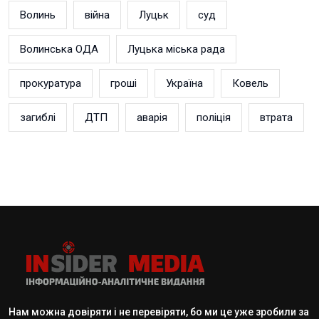
Волинь
війна
Луцьк
суд
Волинська ОДА
Луцька міська рада
прокуратура
гроші
Україна
Ковель
загиблі
ДТП
аварія
поліція
втрата
Нам можна довіряти і не перевіряти, бо ми це уже зробили за