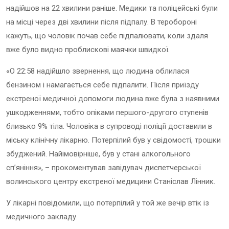
надійшов на 22 хвилини раніше. Медики та поліцейські були
на місці через дві хвилини після підпалу. В теробороні
кажуть, що чоловік почав себе підпалювати, коли здаля
вже було видно проблискові маячки швидкої.
«О 22:58 надійшло звернення, що людина облилася
бензином і намагається себе підпалити. Після приїзду
екстреної медичної допомоги людина вже була з наявними
ушкодженнями, тобто опіками першого-другого ступенів
близько 9% тіла. Чоловіка в супроводі поліції доставили в
міську клінічну лікарню. Потерпілий був у свідомості, трошки
збуджений. Найімовірніше, був у стані алкогольного
сп’яніння», – прокоментував завідувач диспетчерської
волинського центру екстреної медицини Станіслав Лінник.
У лікарні повідомили, що потерпілий у той же вечір втік із
медичного закладу.