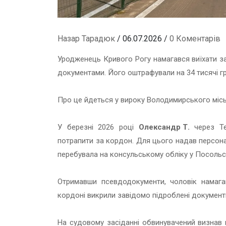
Назар Тарадюк
/ 06.07.2026 /
0 Коментарів
Уродженець Кривого Рогу намагався виїхати за
документами. Його оштрафували на 34 тисячі г
Про це йдеться у вироку Володимирського міськ
У березні 2026 році
Олександр Т.
через Te
потрапити за кордон. Для цього надав персонал
перебувала на консульському обліку у Посольст
Отримавши псевдодокументи, чоловік намагав
кордоні викрили завідомо підроблені документ
На судовому засіданні обвинувачений визнав в