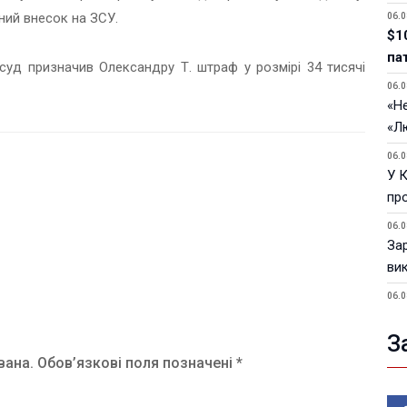
ний внесок на ЗСУ.
06.0
$1
па
суд призначив Олександру Т. штраф у розмірі 34 тисячі
06.0
«Не
«Л
06.0
У 
пр
06.0
За
ви
06.0
У 
З
05.0
вана.
Обов’язкові поля позначені *
Пор
Ma