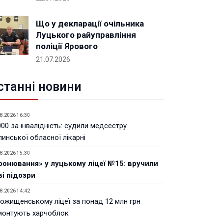
Що у декларації очільника
Луцького райуправління
поліції Ярового
21.07.2026
станні новини
8.2026 16:30
00 за інвалідність: судили медсестру
инської обласної лікарні
8.2026 15:30
ронювання» у луцькому ліцеї №15: вручили
ві підозри
8.2026 14:42
Рожищенському ліцеї за понад 12 млн грн
монтують харчоблок