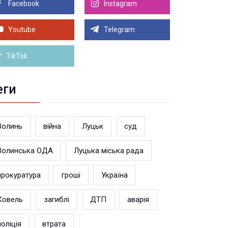
Facebook
Instagram
8.2026 21:00
Луцьку на 99,9% готовий новий Державний
теранський простір. ВІДЕО
Youtube
Telegram
Більше новин
TikTok
еги
Волинь
війна
Луцьк
суд
Волинська ОДА
Луцька міська рада
прокуратура
гроші
Україна
Ковель
загиблі
ДТП
аварія
поліція
втрата