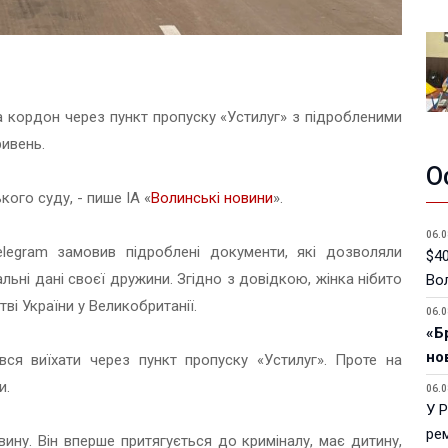
 кордон через пункт пропуску «Устилуг» з підробленими
ривень.
О
ого суду, - пише ІА «
Волинські новини
».
06.0
legram замовив підроблені документи, які дозволяли
$40
ьні дані своєї дружини. Згідно з довідкою, жінка нібито
Вол
ві України у Великобританії.
06.0
«Б
но
ся виїхати через пункт пропуску «Устилуг». Проте на
и.
06.0
У 
ре
ину. Він вперше притягується до криміналу, має дитину,