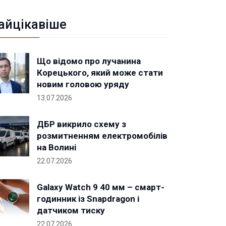
айцікавіше
Що відомо про лучанина
Корецького, який може стати
новим головою уряду
13.07.2026
ДБР викрило схему з
розмитненням електромобілів
на Волині
22.07.2026
Galaxy Watch 9 40 мм – смарт-
годинник із Snapdragon і
датчиком тиску
22.07.2026