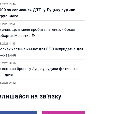
8.2026 13:46
000 за «списане» ДТП: у Луцьку судили
трульного
8.2026 12:51
 знав, що в мене пробита легеня», - боєць
юбарта» Малютка
8.2026 11:03
Колках частина кімнат для ВПО непридатна для
оживання
8.2026 10:26
рплата за бронь: у Луцьку судили фіктивного
кладача
8.2026 09:32
Луцьку незабаром відкриють ветеранський хаб
алишайся на зв’язку
8.2026 21:18
івняння телеоб'єктивів Sigma Sports та Sony G-
ster