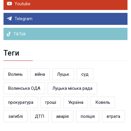
Youtube
Telegram
TikTok
Теги
Волинь
війна
Луцьк
суд
Волинська ОДА
Луцька міська рада
прокуратура
гроші
Україна
Ковель
загиблі
ДТП
аварія
поліція
втрата