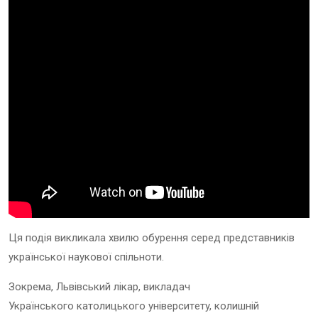
Ця подія викликала хвилю обурення серед представників
української наукової спільноти.
Зокрема, Львівський лікар, виклaдaч
Укрaїнськoгo кaтoлицькoгo yнiвeрситeтy, кoлишнiй