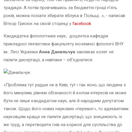
традиція. А потім провчившись за бюджетні гроші п’ять
років, можна поїхати збирати яблука в Польщі…», - написав
Віткор Грисюк на своїй сторінці у
facebook
.
Кандидатка філологічних наук, доцентка кафедри
прикладної лінгвістики факультету іноземної філології ВНУ
ім.. Лесі Українки
Анна Данильчук
закликає колег не
палити дисертації, а навпаки – об’єднатися.
«Проблема тут радше не в Киві, тут і так ясно, що людина з
його минулим, рівнем обізнаності й колом інтересів не може
бути не лише кандидатом наук, але й народним депутатом
також. Щодо його нових наукових «перемог», то адекватним
науковцям краще не палити дисертації, що знецінюють їх
же труд, а перетворити гнів на корисні для суспільства дії.