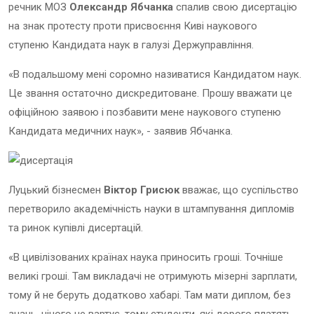
рeчник MOЗ
Oлe
ксандр Ябчанка
спалив свою дисертацію
на знак протесту проти присвоєння Киві наукового
ступеню Кандидата наук в галузі Держуправління.
«В подальшому мені соромно називатися Кандидатом наук.
Це звання остаточно дискредитоване. Прошу вважати це
офіційною заявою і позбавити мене наукового ступеню
Кандидата медичних наук», - заявив Ябчанка.
Луцький бізнесмен
Віктор Грисюк
вважає, що суспільство
перетворило академічність науки в штампування дипломів
та ринок купівлі дисертацій.
«В цивілізованих країнах наука приносить гроші. Точніше
великі гроші. Там викладачі не отримують мізерні зарплати,
тому й не беруть додатково хабарі. Там мати диплом, без