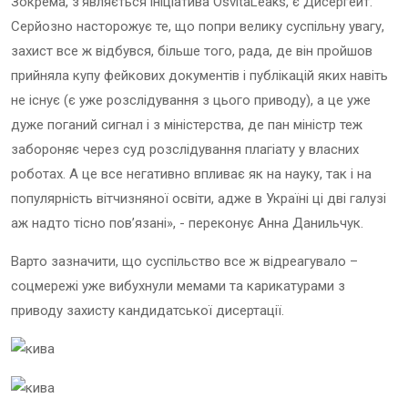
Зокрема, з’являється ініціатива OsvitaLeaks, є Дисергейт.
Серйозно насторожує те, що попри велику суспільну увагу,
захист все ж відбувся, більше того, рада, де він пройшов
прийняла купу фейкових документів і публікацій яких навіть
не існує (є уже розслідування з цього приводу), а це уже
дуже поганий сигнал і з міністерства, де пан міністр теж
забороняє через суд розслідування плагіату у власних
роботах. А це все негативно впливає як на науку, так і на
популярність вітчизняної освіти, адже в Україні ці дві галузі
аж надто тісно пов’язані», - переконує Анна Данильчук.
Варто зазначити, що суспільство все ж відреагувало –
соцмережі уже вибухнули мемами та карикатурами з
приводу захисту кандидатської дисертації.