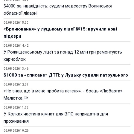
$4000 за інвалідність: судили медсестру Волинської
обласної лікарні
06.08.2026 15:30
«Бронювання» у луцькому ліцеї №15: вручили нові
підозри
06.08.2026 14:42
У Рожищенському ліцеї за понад 12 млн грн ремонтують
харчоблок
06.08.2026 13:46
$1000 за «списане» ДТП: у Луцьку судили патрульного
06.08.2026 12:51
«Не знав, що в мене пробита легеня», - боєць «Любарта»
Малютка
06.08.2026 11:03
У Колках частина кімнат для ВПО непридатна для
проживання
06.08.2026 10:26