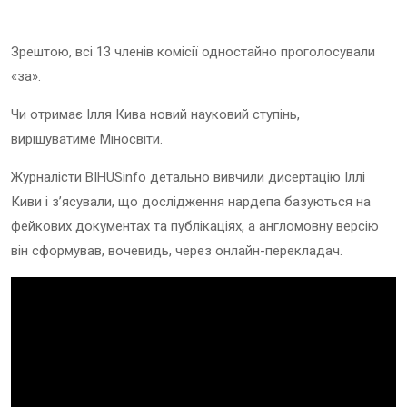
Зрештою, всі 13 членів комісії одностайно проголосували
«за».
Чи отримає Ілля Кива новий науковий ступінь,
вирішуватиме Міносвіти.
Журналісти BIHUSinfo детально вивчили дисертацію Іллі
Киви і з’ясували, що дослідження нардепа базуються на
фейкових документах та публікаціях, а англомовну версію
він сформував, вочевидь, через онлайн-перекладач.