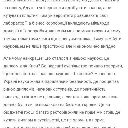
знань, нічого не вартує, тому студенти, які дорого платять
за освіту, йдуть в університети здобувати знання, а не
купувати пластик. Там університети розвивають свої
лабораторії, а бізнес корпорації вкладають мільярди
доларів в їх розробки, які потім можна монетизувати, тому
там за талантами черга ще з випускних шкіл. Тому там бути
науковцем не лише престижно але й економічно вигідно.
Але чому найкраще, що сталося з нашою наукою, це
диплом для Киви? Бо нарешті суспільство почало говорити,
що щось не так з нашою наукою… Та невже? Напевно в
Україні наука жила в паралельній реальності, де процвітав
ринок дипломів, наукових ступенів, де практичність
винаходів нікого не цікавила, а система, яка прогнила вже
давно, була лише виразкою на бюджеті країни. Де за
бюджетні гроші багато ректорів жили не гірше міністрів, де
купити диплом в суспільстві, це не злочин, а норма,
заплатити за оцінку, тож так прийнято, ледь не народна