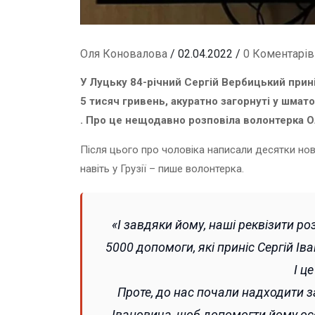
Оля Коновалова
/ 02.04.2022 /
0 Коментарів
У Луцьку 84-річний Сергій Вербицький прині
5 тисяч гривень, акуратно загорнуті у шмат
. Про це нещодавно розповіла волонтерка О
Після цього про чоловіка написали десятки нов
навіть у Грузії – пише волонтерка.
«І завдяки йому, наші реквізити ро
5000 допомоги, які приніс Сергій І
І ц
Проте, до нас почали надходити з
Івановича, щоб допомогти йому осо