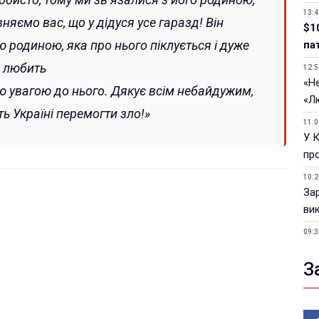
13:4
няємо вас, що у дідуся усе гаразд! Він
$1
 родиною, яка про нього піклується і дуже
па
любить
12:5
«Не
 увагою до нього. Дякує всім небайдужим,
«Л
ь Україні перемогти зло!»
11:0
У 
пр
10:2
За
ви
09:3
У 
З
05.0
Пор
Ma