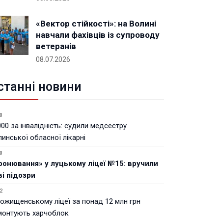
«Вектор стійкості»: на Волині
навчали фахівців із супроводу
ветеранів
08.07.2026
станні новини
0
00 за інвалідність: судили медсестру
инської обласної лікарні
0
ронювання» у луцькому ліцеї №15: вручили
ві підозри
2
Рожищенському ліцеї за понад 12 млн грн
монтують харчоблок