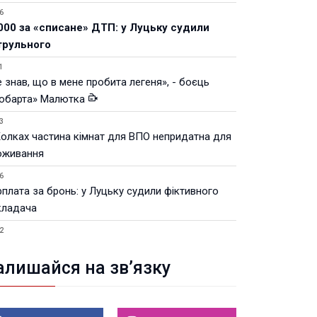
6
000 за «списане» ДТП: у Луцьку судили
трульного
1
 знав, що в мене пробита легеня», - боєць
юбарта» Малютка
3
Колках частина кімнат для ВПО непридатна для
оживання
6
рплата за бронь: у Луцьку судили фіктивного
кладача
2
Луцьку незабаром відкриють ветеранський хаб
алишайся на зв’язку
8.2026 21:18
івняння телеоб'єктивів Sigma Sports та Sony G-
ster