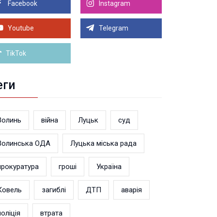
Facebook
Instagram
8.2026 21:00
Луцьку на 99,9% готовий новий Державний
теранський простір. ВІДЕО
Youtube
Telegram
Більше новин
TikTok
еги
Волинь
війна
Луцьк
суд
Волинська ОДА
Луцька міська рада
прокуратура
гроші
Україна
Ковель
загиблі
ДТП
аварія
поліція
втрата