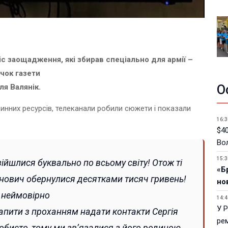
с заощадження, які збирав спеціально для армії –
очок газети
ля Валянік.
О
инних ресурсів, телеканали робили сюжети і показали
16:3
$40
Вол
15:3
зійшлися буквально по всьому світу! Отож ті
«Б
ванович обернулися десятками тисяч гривень!
но
е неймовірно
14:4
У 
апити з проханням надати контакти Сергія
ре
бисто, тому ми зв’язалися з його родиною,