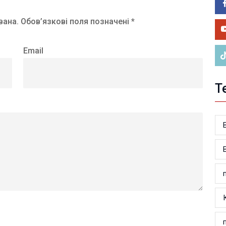
05.0
У 
вана.
Обов’язкові поля позначені *
ве
Email
Т