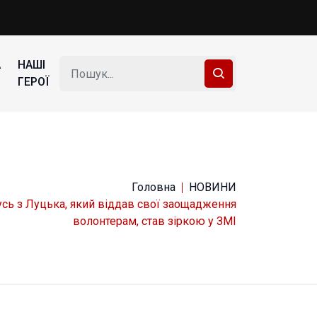
А
НАШІ
ГЕРОЇ
Головна
НОВИНИ
усь з Луцька, який віддав свої заощадження
волонтерам, став зіркою у ЗМІ