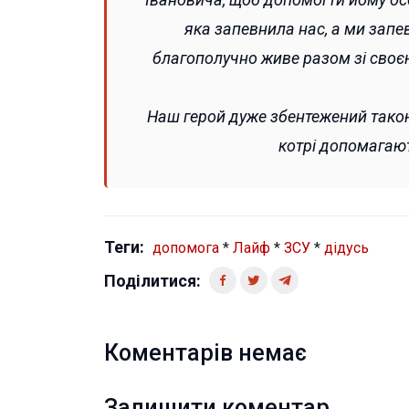
яка запевнила нас, а ми запев
благополучно живе разом зі своєю
Наш герой дуже збентежений такою
котрі допомагают
Теги:
допомога
*
Лайф
*
ЗСУ
*
дідусь
Поділитися:
Коментарів немає
Залишити коментар