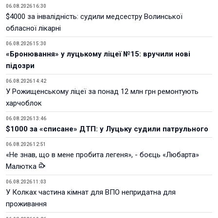
06.08.2026 16:30
$4000 за інвалідність: судили медсестру Волинської
обласної лікарні
06.08.2026 15:30
«Бронювання» у луцькому ліцеї №15: вручили нові
підозри
06.08.2026 14:42
У Рожищенському ліцеї за понад 12 млн грн ремонтують
харчоблок
06.08.2026 13:46
$1000 за «списане» ДТП: у Луцьку судили патрульного
06.08.2026 12:51
«Не знав, що в мене пробита легеня», - боєць «Любарта»
Малютка
06.08.2026 11:03
У Колках частина кімнат для ВПО непридатна для
проживання