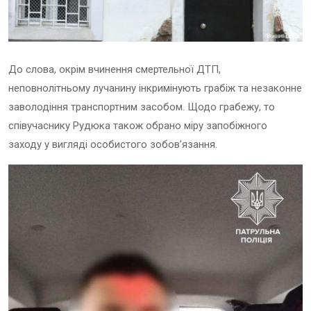
До слова, окрім вчинення смертельної ДТП,
неповнолітньому лучанину інкримінують грабіж та незаконне
заволодіння транспортним засобом. Щодо грабежу, то
співучаснику Рудюка також обрано міру запобіжного
заходу у вигляді особистого зобов’язання.