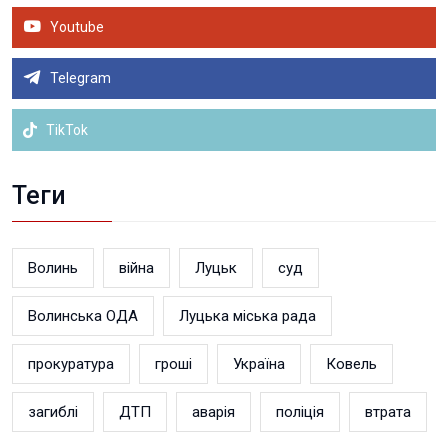
Youtube
Telegram
TikTok
Теги
Волинь
війна
Луцьк
суд
Волинська ОДА
Луцька міська рада
прокуратура
гроші
Україна
Ковель
загиблі
ДТП
аварія
поліція
втрата