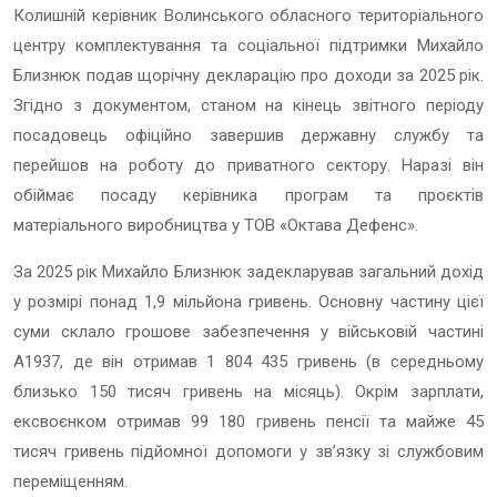
Колишній керівник Волинського обласного територіального
центру комплектування та соціальної підтримки Михайло
Близнюк подав щорічну декларацію про доходи за 2025 рік.
Згідно з документом, станом на кінець звітного періоду
посадовець офіційно завершив державну службу та
перейшов на роботу до приватного сектору. Наразі він
обіймає посаду керівника програм та проєктів
матеріального виробництва у ТОВ «Октава Дефенс».
За 2025 рік Михайло Близнюк задекларував загальний дохід
у розмірі понад 1,9 мільйона гривень. Основну частину цієї
суми склало грошове забезпечення у військовій частині
А1937, де він отримав 1 804 435 гривень (в середньому
близько 150 тисяч гривень на місяць). Окрім зарплати,
ексвоєнком отримав 99 180 гривень пенсії та майже 45
тисяч гривень підйомної допомоги у зв’язку зі службовим
переміщенням.