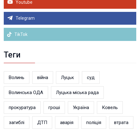
Youtube
Telegram
TikTok
Теги
Волинь
війна
Луцьк
суд
Волинська ОДА
Луцька міська рада
прокуратура
гроші
Україна
Ковель
загиблі
ДТП
аварія
поліція
втрата