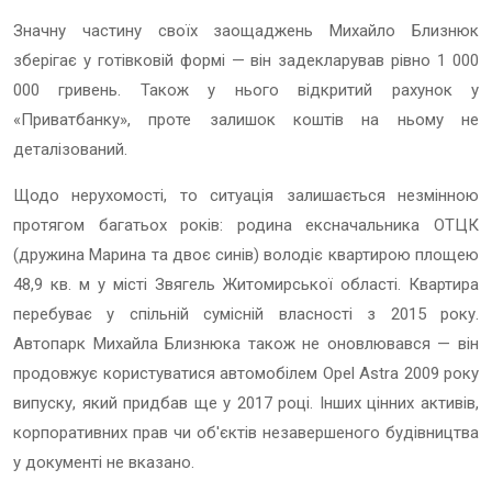
Значну частину своїх заощаджень Михайло Близнюк
зберігає у готівковій формі — він задекларував рівно 1 000
000 гривень. Також у нього відкритий рахунок у
«Приватбанку», проте залишок коштів на ньому не
деталізований.
Щодо нерухомості, то ситуація залишається незмінною
протягом багатьох років: родина ексначальника ОТЦК
(дружина Марина та двоє синів) володіє квартирою площею
48,9 кв. м у місті Звягель Житомирської області. Квартира
перебуває у спільній сумісній власності з 2015 року.
Автопарк Михайла Близнюка також не оновлювався — він
продовжує користуватися автомобілем Opel Astra 2009 року
випуску, який придбав ще у 2017 році. Інших цінних активів,
корпоративних прав чи об'єктів незавершеного будівництва
у документі не вказано.