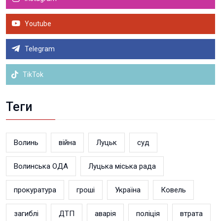
Youtube
Telegram
TikTok
Теги
Волинь
війна
Луцьк
суд
Волинська ОДА
Луцька міська рада
прокуратура
гроші
Україна
Ковель
загиблі
ДТП
аварія
поліція
втрата