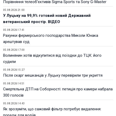
Порівняння телеоб'єктивів Sigma Sports та Sony G-Master
05.08.2026 21:00
У Луцьку на 99,9% готовий новий Державний
ветеранський простір. ВІДЕО
05.08.2026 17:41
Рахунки фермерського господарства Миколи Юнака
арештував суд
05.08.2026 17:00
Волинянин хотів відкупитися від поїздки до ТЦК: його
судили
05.08.2026 15:27
Після скарг мешканців у Луцьку перевірили три укриття
05.08.2026 14:51
Смертельна ДТП на Соборності: петиція про камери набрала
300 голосів
05.08.2026 14:43
Як зрозуміти, що сажовий фільтр потребує видалення:
поради для водіїв