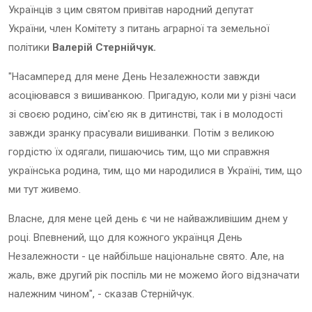
Українців з цим святом привітав народний депутат
України, член Комітету з питань аграрної та земельної
політики
Валерій Стернійчук.
"Насамперед для мене День Незалежности завжди
асоціювався з вишиванкою. Пригадую, коли ми у різні часи
зі своєю родино, сім'єю як в дитинстві, так і в молодості
завжди зранку прасували вишиванки. Потім з великою
гордістю їх одягали, пишаючись тим, що ми справжня
українська родина, тим, що ми народилися в Україні, тим, що
ми тут живемо.
Власне, для мене цей день є чи не найважливішим днем у
році. Впевнений, що для кожного українця День
Незалежности - це найбільше національне свято. Але, на
жаль, вже другий рік поспіль ми не можемо його відзначати
належним чином", - сказав Стернійчук.