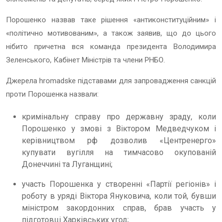
Порошенко назвав таке рішення «антиконституційним» і
«політично мотивованим», а також заявив, що до цього
нібито причетна вся команда президента Володимира
Зеленського, Кабінет Міністрів та члени РНБО.
Джерела hromadske підставами для запровадження санкцій
проти Порошенка назвали:
кримінальну справу про державну зраду, коли
Порошенко у змові з Віктором Медведчуком і
керівництвом рф дозволив «Центренерго»
купувати вугілля на тимчасово окупованій
Донеччині та Луганщині;
участь Порошенка у створенні «Партії регіонів» і
роботу в уряді Віктора Януковича, коли той, бувши
міністром закордонних справ, брав участь у
підготовці Харківських угод;