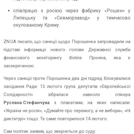
співпрацю з росією через фабрику «Рошен» у
Липецьку та «Севморзавод» у тимчасово
окупованому Криму.
ZN.UA писало, що санкції щодо Порошенка запровадили на
підставі інформації нового голови Державної служби
фінансового моніторингу Філіпа Проніна, яка є
засекреченою.
Через санкції проти Порошенка два дні підряд блокувалися
засідання Ради: 13 лютого група депутатів «Європейської
Солідарності» зібралася навколо спікера
Руслана Стефанчука
з плакатами, на яких написали:
«Україна не росія», «Думайте про перемогу, а не вибори», «Ні
диктатурі» тощо. Те саме повторилося 14 лютого.
Сам політик заявив, що звернеться до суду.