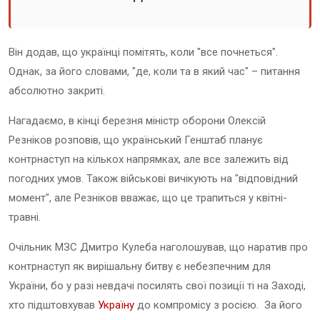
Він додав, що українці помітять, коли "все почнеться".
Однак, за його словами, "де, коли та в який час" – питання
абсолютно закриті.
Нагадаємо, в кінці березня міністр оборони Олексій
Резніков розповів, що український Генштаб планує
контрнаступ на кількох напрямках, але все залежить від
погодних умов. Також військові вичікують на "відповідний
момент", але Резніков вважає, що це трапиться у квітні-
травні.
Очільник МЗС Дмитро Кулеба наголошував, що наратив про
контрнаступ як вирішальну битву є небезпечним для
України, бо у разі невдачі посилять свої позиції ті на Заході,
хто підштовхував
Україну
до компромісу з росією. За його