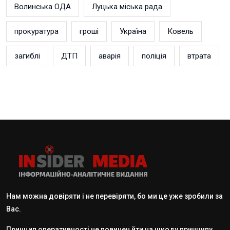
Волинська ОДА
Луцька міська рада
прокуратура
гроші
Україна
Ковель
загиблі
ДТП
аварія
поліція
втрата
Нам можна довіряти і не перевіряти, бо ми це уже зробили за
Вас.
Принцип оперативності не повинен йти на шкоду принципу