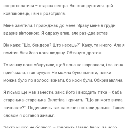
сопротівлятися – старша сестра. Він став ругатися, цей
ковпаковець, і він її розстріляв.
Мене замітили. І приїжджає до мене. Зразу мене в груди
вдарив вінтовкою. Я одразу впав, але раз-два встав.
Він каже: "Шо, бендера? Што несешь?" Кажу, та нічого. Але я
помітив біля його коня людину. Обтянута дротом
То меншу вони обкрутили, щоб вона не шарпалася, і за коня
прив’язали, і так сунули. Не можна було пізнати, тільки
можна було по волоссі взнати, бо коси були. Обкривавляна.
Я пісьмо ще мав занести, заніс його і виходить тітка – баба
старенька-старенька. Вилетіла і кричить: "Що ви мого внука
зачіпаєте?". Подивились так на мене і поїхали дальше. Таким
словом я остався живим".
"Ніхто нічого не боявся", – говорить Павло Івчук. За його