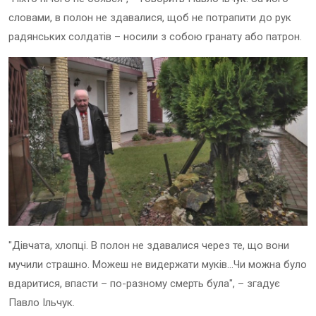
словами, в полон не здавалися, щоб не потрапити до рук
радянських солдатів – носили з собою гранату або патрон.
"Дівчата, хлопці. В полон не здавалися через те, що вони
мучили страшно. Можеш не видержати муків…Чи можна було
вдаритися, впасти – по-разному смерть була", – згадує
Павло Ільчук
.