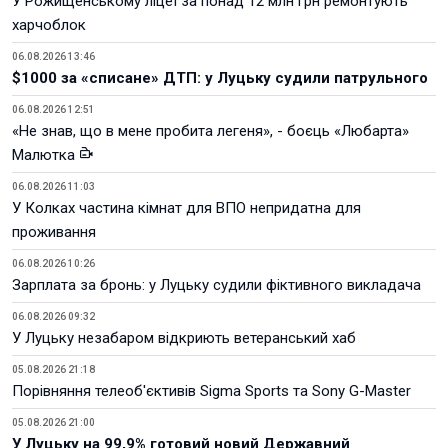
У Рожищенському ліцеї за понад 12 млн грн ремонтують
харчоблок
06.08.2026 13:46
$1000 за «списане» ДТП: у Луцьку судили патрульного
06.08.2026 12:51
«Не знав, що в мене пробита легеня», - боєць «Любарта»
Малютка
06.08.2026 11:03
У Колках частина кімнат для ВПО непридатна для
проживання
06.08.2026 10:26
Зарплата за бронь: у Луцьку судили фіктивного викладача
06.08.2026 09:32
У Луцьку незабаром відкриють ветеранський хаб
05.08.2026 21:18
Порівняння телеоб'єктивів Sigma Sports та Sony G-Master
05.08.2026 21:00
У Луцьку на 99,9% готовий новий Державний