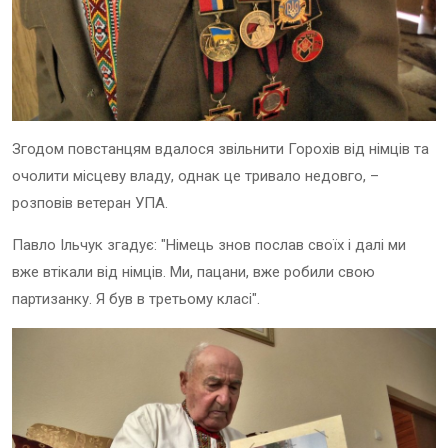
Згодом повстанцям вдалося звільнити Горохів від німців та
очолити місцеву владу, однак це тривало недовго, –
розповів ветеран УПА.
Павло Ільчук згадує: "Німець знов послав своїх і далі ми
вже втікали від німців. Ми, пацани, вже робили свою
партизанку. Я був в третьому класі".