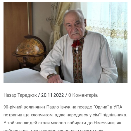
Назар Тарадюк
/ 20.11.2022 /
0 Коментарів
90-річний волинянин Павло Івчук на псевдо "Орлик" в УПА
потрапив ще хлопчиком, адже народився у сім`ї підпільника.
У той час людей стали масово забирати до Німеччини, як
робочу силу, тож горохівчани почали чинити опір.