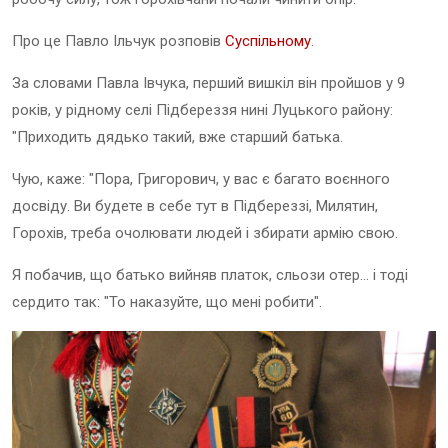
Про це Павло Ільчук розповів
Суспільному
.
За словами Павла Івчука, перший вишкіл він пройшов у 9
років, у рідному селі Підбереззя нині Луцького району:
"Приходить дядько такий, вже старший батька.
Чую, каже: "Пора, Григорович, у вас є багато воєнного
досвіду. Ви будете в себе тут в Підбереззі, Милятин,
Горохів, треба очолювати людей і збирати армію свою.
Я побачив, що батько вийняв платок, сльози отер... і тоді
сердито так: "То наказуйте, що мені робити".