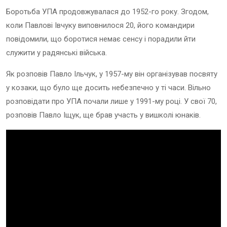
Боротьба УПА продовжувалася до 1952-го року. Згодом,
коли Павлові Івчуку виповнилося 20, його командири
повідомили, що боротися немає сенсу і порадили йти
служити у радянські війська.
Як розповів Павло Ільчук, у 1957-му він організував посвяту
у козаки, що було ще досить небезпечно у ті часи. Вільно
розповідати про УПА почали лише у 1991-му році. У свої 70,
розповів Павло Іщук, ще брав участь у вишколі юнаків.