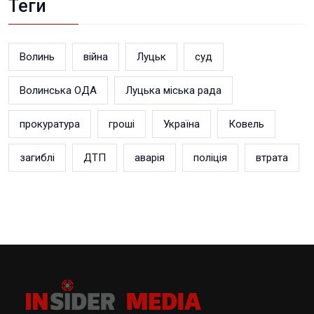
Теги
Волинь
війна
Луцьк
суд
Волинська ОДА
Луцька міська рада
прокуратура
гроші
Україна
Ковель
загиблі
ДТП
аварія
поліція
втрата