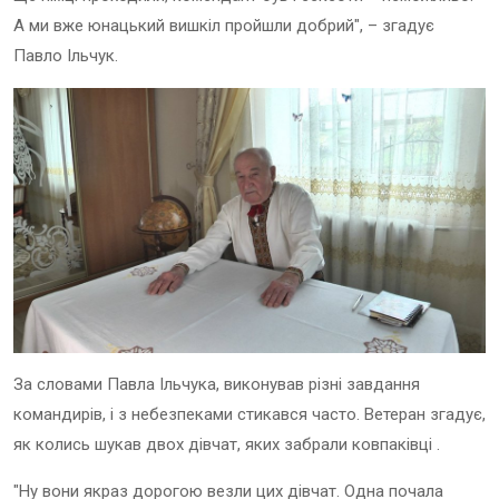
А ми вже юнацький вишкіл пройшли добрий", – згадує
Павло Ільчук.
За словами Павла Ільчука, виконував різні завдання
командирів, і з небезпеками стикався часто. Ветеран згадує,
як колись шукав двох дівчат, яких забрали ковпаківці .
"Ну вони якраз дорогою везли цих дівчат. Одна почала