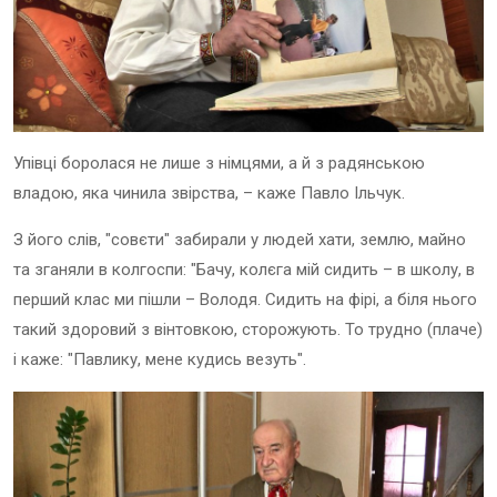
Упівці боролася не лише з німцями, а й з радянською
владою, яка чинила звірства, – каже Павло Ільчук.
З його слів, "совєти" забирали у людей хати, землю, майно
та зганяли в колгоспи: "Бачу, колєга мій сидить – в школу, в
перший клас ми пішли – Володя. Сидить на фірі, а біля нього
такий здоровий з вінтовкою, сторожують. То трудно (плаче)
і каже: "Павлику, мене кудись везуть".