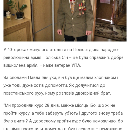
У 40-х роках минулого століття на Поліссі діяла народно-
революційна армія Поліська Січ – це була справжня, добре
вишколена армія, – каже ветеран УПА.
За словами Павла Ільчука, він був ще малим хлопчаком і
уже тоді, дуже хотів допомогти. Як долучитися до
повстанського руху, йому розповів двоюрідний брат.
"Ми проходили курс 28 днів, майже місяць. Бо, що ж, не
пройти курсу, а тебе заберуть уб'ють і другого знову треба
було вчити? А дорослому пройти курс було неможливо, бо
ще німці проходили, комендант був і сексоти – неможливо.