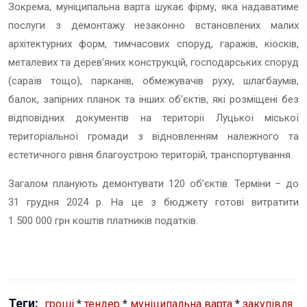
Зокрема, муніципальна варта шукає фірму, яка надаватиме
послуги з д
емонтажу незаконно встановлених малих
архітектурних форм, тимчасових споруд, гаражів, кіосків,
металевих та дерев’яних конструкцій, господарських споруд
(сараїв тощо), парканів, обмежувачів руху, шлагбаумів,
балок, запірних планок та інших об’єктів, які розміщені без
відповідних документів на території Луцької міської
територіальної громади з відновленням належного та
естетичного рівня благоустрою територій, транспортування
.
Загалом планують демонтувати 120 об’єктів. Терміни – до
31 грудня 2024 р. На це з бюджету готові витратити
1 500 000 грн коштів платників податків.
Теги:
гроші
*
тендер
*
муніципальна варта
*
закупівля