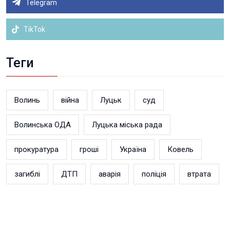
Telegram
TikTok
Теги
Волинь
війна
Луцьк
суд
Волинська ОДА
Луцька міська рада
прокуратура
гроші
Україна
Ковель
загиблі
ДТП
аварія
поліція
втрата