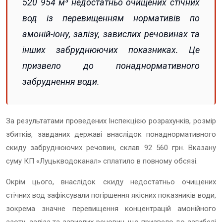
520 954 м³ недостатньо очищених стічних
вод із перевищенням нормативів по
амоній-іону, залізу, завислих речовинах та
інших забруднюючих показниках. Це
призвело до понаднормативного
забруднення води.
За результатами проведених Інспекцією розрахунків, розмір
збитків, завданих державі внаслідок понаднормативного
скиду забруднюючих речовин, склав 92 560 грн. Вказану
суму КП «Луцькводоканал» сплатило в повному обсязі.
Окрім цього, внаслідок скиду недостатньо очищених
стічних вод зафіксували погіршення якісних показників води,
зокрема значне перевищення концентрацій амонійного
азоту, заліза та завислих речовин, що призвело до загибелі