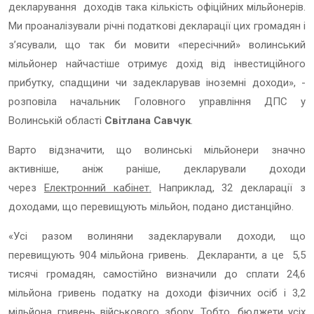
декларування доходів така кількість офіційних мільйонерів.
Ми проаналізували річні податкові декларації цих громадян і
з’ясували, що так би мовити «пересічний» волинський
мільйонер найчастіше отримує дохід від інвестиційного
прибутку, спадщини чи задекларував іноземні доходи», -
розповіла начальник Головного управління ДПС у
Волинській області
Світлана Савчук
.
Варто відзначити, що волинські мільйонери значно
активніше, аніж раніше, декларували доходи
через
Електронний кабінет
.
Наприклад, 32 декларації з
доходами, що перевищують мільйон, подано дистанційно.
«
Усі разом волиняни задекларували доходи, що
перевищують 904 мільйона гривень. Декларанти, а це 5,5
тисячі громадян, самостійно визначили до сплати 24,6
мільйона гривень податку на доходи фізичних осіб і 3,2
мільйона гривень військового збору. Тобто, бюджети усіх