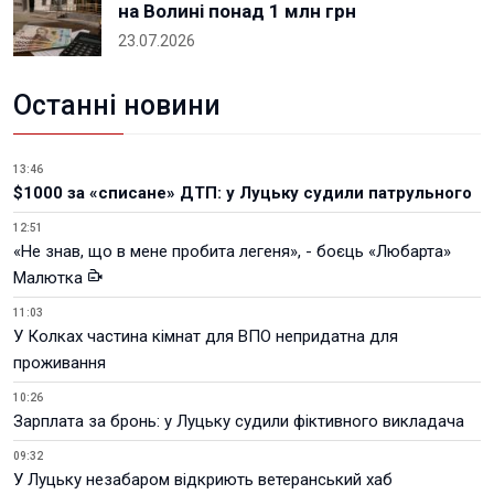
на Волині понад 1 млн грн
23.07.2026
Останні новини
13:46
$1000 за «списане» ДТП: у Луцьку судили патрульного
12:51
«Не знав, що в мене пробита легеня», - боєць «Любарта»
Малютка
11:03
У Колках частина кімнат для ВПО непридатна для
проживання
10:26
Зарплата за бронь: у Луцьку судили фіктивного викладача
09:32
У Луцьку незабаром відкриють ветеранський хаб