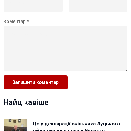
Коментар *
Найцікавіше
Що у декларації очільника Луцького
райуправління поліції Ярового