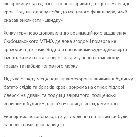
він прокинувся від того, що вона хрипить, а з рота у неї йде
кров. Тоді він одразу побіг до місцевого фельдшера, який
сказав викликати «швидку».
Жінку терміново доправили до реанімаційного відділення
Любомльського МТМО, де вона згодом і померла не
приходячи до тями. Згідно з висновками судмедексперта
смерть жінки настала через закриту черепно-мозкову
травму та набряк головного мозку.
Під час огляду місця події правоохоронці виявили в будинку
багато слідів та бризків крові, зокрема на стінах, підлозі,
дверях, на дивані та подушці. Окрім того, поліцейські
знайшли в будинку дерев’яну палицю зі слідами крові.
Експертиза встановила, що ушкодження на тілі жінки були
нанесені саме цією палицею.