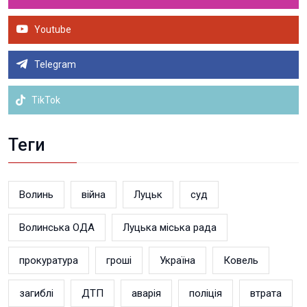
Youtube
Telegram
TikTok
Теги
Волинь
війна
Луцьк
суд
Волинська ОДА
Луцька міська рада
прокуратура
гроші
Україна
Ковель
загиблі
ДТП
аварія
поліція
втрата