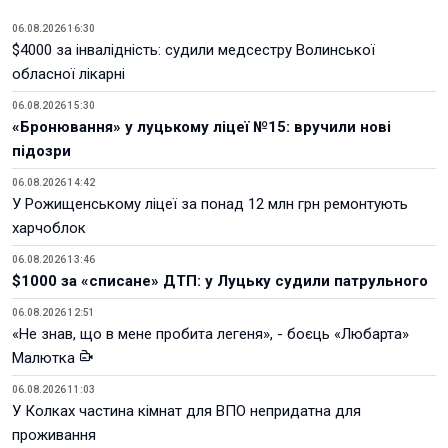
06.08.2026 16:30
$4000 за інвалідність: судили медсестру Волинської
обласної лікарні
06.08.2026 15:30
«Бронювання» у луцькому ліцеї №15: вручили нові
підозри
06.08.2026 14:42
У Рожищенському ліцеї за понад 12 млн грн ремонтують
харчоблок
06.08.2026 13:46
$1000 за «списане» ДТП: у Луцьку судили патрульного
06.08.2026 12:51
«Не знав, що в мене пробита легеня», - боєць «Любарта»
Малютка
06.08.2026 11:03
У Колках частина кімнат для ВПО непридатна для
проживання