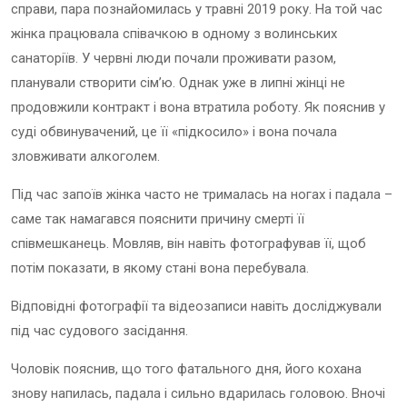
справи, пара познайомилась у травні 2019 року. На той час
жінка працювала співачкою в одному з волинських
санаторіїв. У червні люди почали проживати разом,
планували створити сім’ю. Однак уже в липні жінці не
продовжили контракт і вона втратила роботу. Як пояснив у
суді обвинувачений, це її «підкосило» і вона почала
зловживати алкоголем.
Під час запоїв жінка часто не трималась на ногах і падала –
саме так намагався пояснити причину смерті її
співмешканець. Мовляв, він навіть фотографував її, щоб
потім показати, в якому стані вона перебувала.
Відповідні фотографії та відеозаписи навіть досліджували
під час судового засідання.
Чоловік пояснив, що того фатального дня, його кохана
знову напилась, падала і сильно вдарилась головою. Вночі