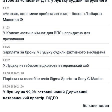
$1000 за «списане» ДТП: у Луцьку судили патрульного
12:51
«Не знав, що в мене пробита легеня», - боєць «Любарта»
Малютка
11:03
У Колках частина кімнат для ВПО непридатна для
проживання
10:26
Зарплата за бронь: у Луцьку судили фіктивного викладача
09:32
У Луцьку незабаром відкриють ветеранський хаб
05.08.2026 21:18
Порівняння телеоб'єктивів Sigma Sports та Sony G-Master
05.08.2026 21:00
У Луцьку на 99,9% готовий новий Державний
ветеранський простір. ВІДЕО
Більше новин