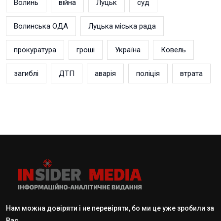
Волинь
війна
Луцьк
суд
Волинська ОДА
Луцька міська рада
прокуратура
гроші
Україна
Ковель
загиблі
ДТП
аварія
поліція
втрата
Нам можна довіряти і не перевіряти, бо ми це уже зробили за
Вас.