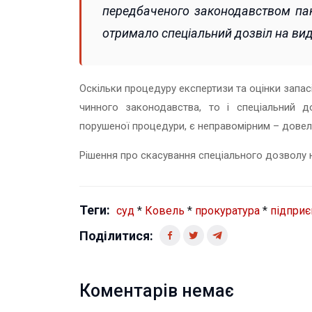
передбаченого законодавством пак
отримало спеціальний дозвіл на ви
Оскільки процедуру експертизи та оцінки запа
чинного законодавства, то і спеціальний д
порушеної процедури, є неправомірним – довели
Рішення про скасування спеціального дозволу 
Теги:
суд
*
Ковель
*
прокуратура
*
підпри
Поділитися:
Коментарів немає