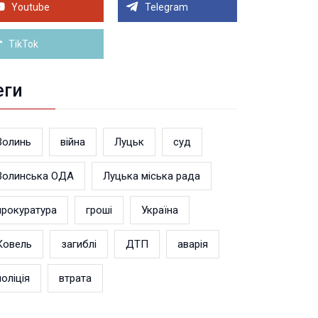
теранський простір. ВІДЕО
Youtube
Telegram
Більше новин
TikTok
еги
Волинь
війна
Луцьк
суд
Волинська ОДА
Луцька міська рада
прокуратура
гроші
Україна
Ковель
загиблі
ДТП
аварія
поліція
втрата