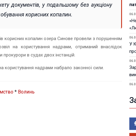
ету документів, у подальшому без аукціону
па
добування корисних копалин.
06.0
«Не
«Л
сів корисних копалин озера Синове провели з порушенням
06.0
У 
озвіл на користування надрами, отриманий внаслідок
пр
 прокурори в судах двох інстанцій.
06.0
За
на користування надрами набрало законної сили.
ви
06.0
У 
ємство
*
Волинь
З
05.0
Пор
Ma
05.0
У 