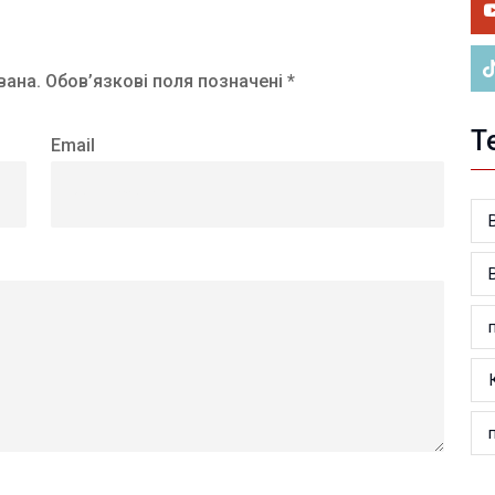
ве
вана.
Обов’язкові поля позначені *
Т
Email