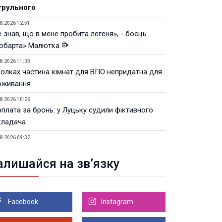
трульного
8.2026 12:51
 знав, що в мене пробита легеня», - боєць
юбарта» Малютка
8.2026 11:03
Колках частина кімнат для ВПО непридатна для
оживання
8.2026 10:26
рплата за бронь: у Луцьку судили фіктивного
кладача
8.2026 09:32
Луцьку незабаром відкриють ветеранський хаб
алишайся на зв’язку
8.2026 21:18
івняння телеоб'єктивів Sigma Sports та Sony G-
ster
Facebook
Instagram
8.2026 21:00
Луцьку на 99,9% готовий новий Державний