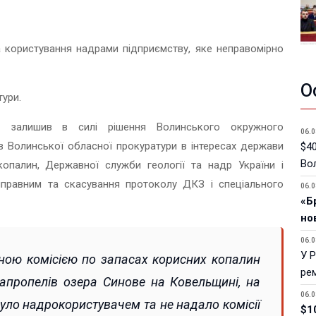
а користування надрами підприємству, яке неправомірно
О
ури.
уд залишив в силі рішення Волинського окружного
06.0
в Волинської обласної прокуратури в інтересах держави
$40
Вол
опалин, Державної служби геології та надр України і
иправним та скасування протоколу ДКЗ і спеціального
06.0
«Б
но
06.0
У 
ною комісією по запасах корисних копалин
ре
апропелів озера Синове на Ковельщині, на
06.0
було надрокористувачем та не надало комісії
$1