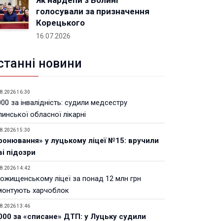
Як нардепи з Волині
голосували за призначення
Корецького
16.07.2026
станні новини
8.2026 16:30
00 за інвалідність: судили медсестру
инської обласної лікарні
8.2026 15:30
ронювання» у луцькому ліцеї №15: вручили
ві підозри
8.2026 14:42
Рожищенському ліцеї за понад 12 млн грн
монтують харчоблок
8.2026 13:46
000 за «списане» ДТП: у Луцьку судили