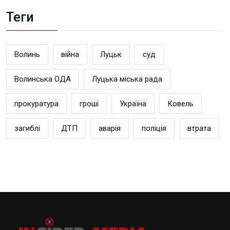
Теги
Волинь
війна
Луцьк
суд
Волинська ОДА
Луцька міська рада
прокуратура
гроші
Україна
Ковель
загиблі
ДТП
аварія
поліція
втрата