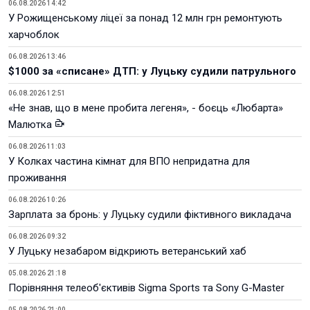
06.08.2026 14:42
У Рожищенському ліцеї за понад 12 млн грн ремонтують
харчоблок
06.08.2026 13:46
$1000 за «списане» ДТП: у Луцьку судили патрульного
06.08.2026 12:51
«Не знав, що в мене пробита легеня», - боєць «Любарта»
Малютка
06.08.2026 11:03
У Колках частина кімнат для ВПО непридатна для
проживання
06.08.2026 10:26
Зарплата за бронь: у Луцьку судили фіктивного викладача
06.08.2026 09:32
У Луцьку незабаром відкриють ветеранський хаб
05.08.2026 21:18
Порівняння телеоб'єктивів Sigma Sports та Sony G-Master
05.08.2026 21:00