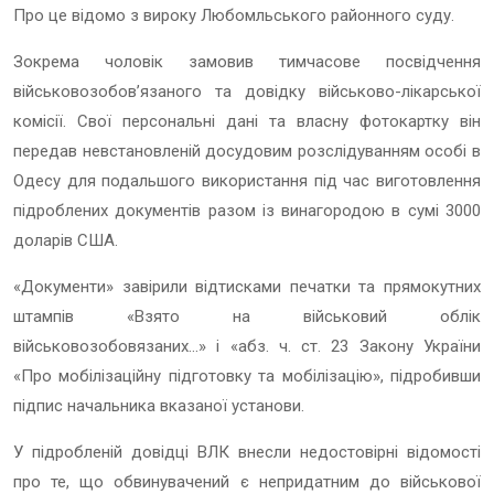
Про це відомо з вироку Любомльського районного суду.
Зокрема чоловік замовив тимчасове посвідчення
військовозобов’язаного та довідку військово-лікарської
комісії. Свої персональні дані та власну фотокартку він
передав невстановленій досудовим розслідуванням особі в
Одесу для подальшого використання під час виготовлення
підроблених документів разом із винагородою в сумі 3000
доларів США.
«Документи» завірили відтисками печатки та прямокутних
штампів «Взято на військовий облік
військовозобовязаних…» і «абз. ч. ст. 23 Закону України
«Про мобілізаційну підготовку та мобілізацію», підробивши
підпис начальника вказаної установи.
У підробленій довідці ВЛК внесли недостовірні відомості
про те, що обвинувачений є непридатним до військової