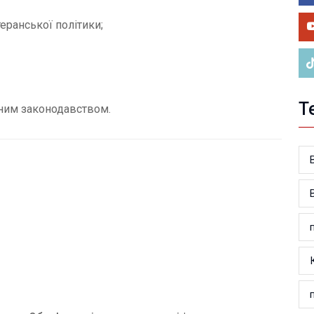
У 
ве
еранської політики;
Т
ним законодавством.