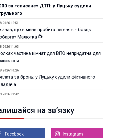
000 за «списане» ДТП: у Луцьку судили
трульного
8.2026 12:51
 знав, що в мене пробита легеня», - боєць
юбарта» Малютка
8.2026 11:03
Колках частина кімнат для ВПО непридатна для
оживання
8.2026 10:26
рплата за бронь: у Луцьку судили фіктивного
кладача
8.2026 09:32
Луцьку незабаром відкриють ветеранський хаб
алишайся на зв’язку
8.2026 21:18
івняння телеоб'єктивів Sigma Sports та Sony G-
ster
Facebook
Instagram
8.2026 21:00