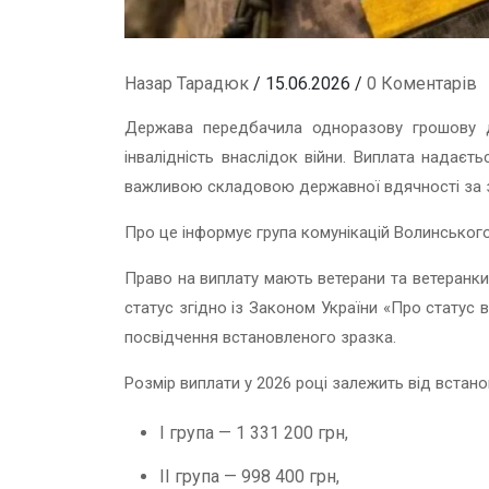
Назар Тарадюк
/ 15.06.2026 /
0 Коментарів
Держава передбачила одноразову грошову д
інвалідність внаслідок війни. Виплата надаєт
важливою складовою державної вдячності за з
Про це інформує група комунікацій Волинськог
Право на виплату мають ветерани та ветеранки 
статус згідно із Законом України «Про статус ве
посвідчення встановленого зразка.
Розмір виплати у 2026 році залежить від встанов
І група — 1 331 200 грн,
ІІ група — 998 400 грн,