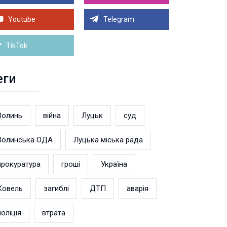
Луцьку на 99,9% готовий новий Державний
теранський простір. ВІДЕО
Youtube
Telegram
Більше новин
TikTok
еги
Волинь
війна
Луцьк
суд
Волинська ОДА
Луцька міська рада
прокуратура
гроші
Україна
Ковель
загиблі
ДТП
аварія
поліція
втрата