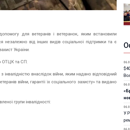
опомогу для ветеранів і ветеранок, яким встановили
ься незалежно від інших видів соціальної підтримки та є
О
ахист України.
о ОТЦК та СП.
06.0
$40
з інвалідністю внаслідок війни, яким надано відповідний
Вол
теранів війни, гарантії їх соціального захисту» та видано
06.0
«Б
но
леної групи інвалідності:
06.0
У 
ре
06.0