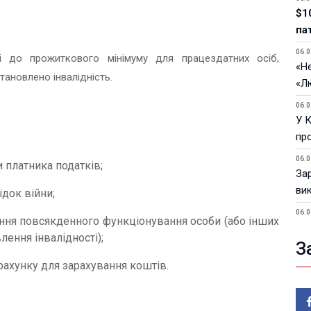
$1
па
06.0
і до прожиткового мінімуму для працездатних осіб,
«Не
тановлено інвалідність.
«Л
:
06.0
У 
пр
06.0
 платника податків;
За
ви
ідок війни;
06.0
ння повсякденного функціонування особи (або інших
У 
ення інвалідності);
З
05.0
Пор
рахунку для зарахування коштів.
Ma
05.0