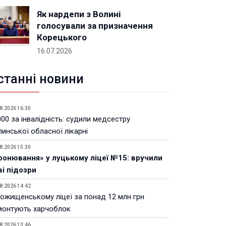
Як нардепи з Волині
голосували за призначення
Корецького
16.07.2026
станні новини
8.2026 16:30
00 за інвалідність: судили медсестру
инської обласної лікарні
8.2026 15:30
ронювання» у луцькому ліцеї №15: вручили
ві підозри
8.2026 14:42
Рожищенському ліцеї за понад 12 млн грн
монтують харчоблок
8.2026 13:46