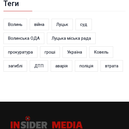
Теги
Волинь
війна
Луцьк
суд
Волинська ОДА
Луцька міська рада
прокуратура
гроші
Україна
Ковель
загиблі
ДТП
аварія
поліція
втрата