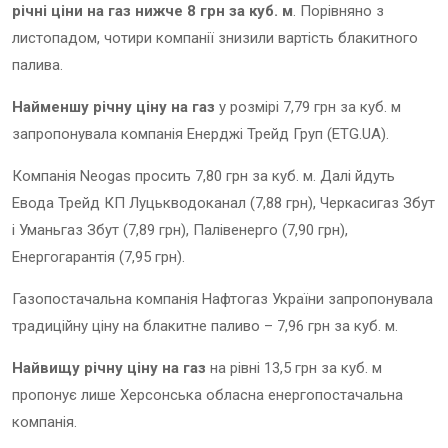
річні ціни на газ нижче 8 грн за куб. м
. Порівняно з
листопадом, чотири компанії знизили вартість блакитного
палива.
Найменшу річну ціну на газ
у розмірі 7,79 грн за куб. м
запропонувала компанія Енерджі Трейд Груп (ETG.UA).
Компанія Neogas просить 7,80 грн за куб. м. Далі йдуть
Евода Трейд КП Луцькводоканал (7,88 грн), Черкасигаз Збут
і Уманьгаз Збут (7,89 грн), Палівенерго (7,90 грн),
Енергогарантія (7,95 грн).
Газопостачальна компанія Нафтогаз України запропонувала
традиційну ціну на блакитне паливо – 7,96 грн за куб. м.
Найвищу річну ціну на газ
на рівні 13,5 грн за куб. м
пропонує лише Херсонська обласна енергопостачальна
компанія.