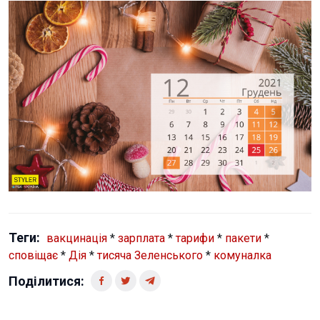
Теги:
вакцинація
*
зарплата
*
тарифи
*
пакети
*
сповіщає
*
Дія
*
тисяча Зеленського
*
комуналка
Поділитися: