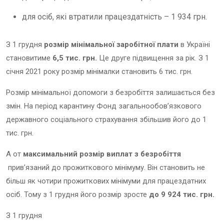
для осіб, які втратили працездатність – 1 934 грн.
З 1 грудня
розмір мінімальної заробітної плати
в Україні
становитиме
6,5 тис. грн.
Це друге підвищення за рік. З 1
січня 2021 року розмір мінімалки становить 6 тис. грн.
Розмір мінімальної допомоги з безробіття залишається без
змін. На період карантину Фонд загальнообов’язкового
державного соціального страхування збільшив його до 1
тис. грн.
А от
максимальний розмір виплат з безробіття
прив’язаний до прожиткового мінімуму. Він становить не
більш як чотири прожиткових мінімуми для працездатних
осіб. Тому з 1 грудня його розмір зросте
до 9 924 тис. грн.
З 1 грудня