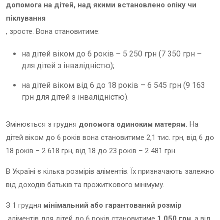
допомога на дітей, над якими встановлено опіку чи
піклування
, зросте. Вона становитиме:
на дітей віком до 6 років – 5 250 грн (7 350 грн –
для дітей з інвалідністю);
на дітей віком від 6 до 18 років – 6 545 грн (9 163
грн для дітей з інвалідністю).
Змінюється з грудня
допомога одиноким матерям.
На
дітей віком до 6 років вона становитиме 2,1 тис. грн, від 6 до
18 років – 2 618 грн, від 18 до 23 років – 2 481 грн.
В Україні є кілька розмірів аліментів. Їх призначають залежно
від доходів батьків та прожиткового мінімуму.
З 1 грудня
мінімальний або гарантований розмір
аліментів для дітей до 6 років становитиме
1 050 грн
, а від