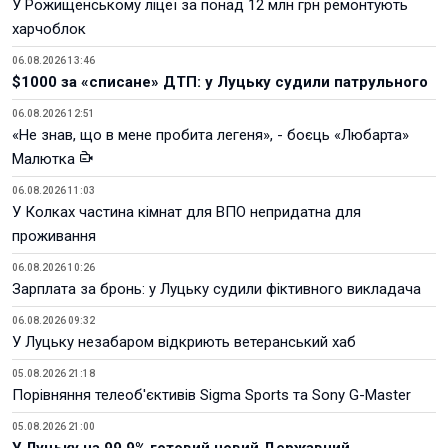
У Рожищенському ліцеї за понад 12 млн грн ремонтують
харчоблок
06.08.2026 13:46
$1000 за «списане» ДТП: у Луцьку судили патрульного
06.08.2026 12:51
«Не знав, що в мене пробита легеня», - боєць «Любарта»
Малютка
06.08.2026 11:03
У Колках частина кімнат для ВПО непридатна для
проживання
06.08.2026 10:26
Зарплата за бронь: у Луцьку судили фіктивного викладача
06.08.2026 09:32
У Луцьку незабаром відкриють ветеранський хаб
05.08.2026 21:18
Порівняння телеоб'єктивів Sigma Sports та Sony G-Master
05.08.2026 21:00