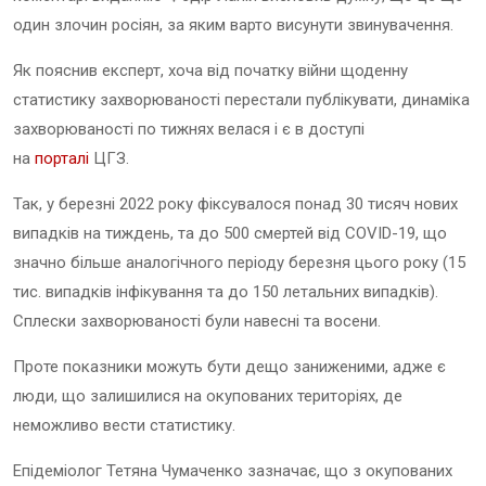
один злочин росіян, за яким варто висунути звинувачення.
Як пояснив експерт, хоча від початку війни щоденну
статистику захворюваності перестали публікувати, динаміка
захворюваності по тижнях велася і є в доступі
на
порталі
ЦГЗ.
Так, у березні 2022 року фіксувалося понад 30 тисяч нових
випадків на тиждень, та до 500 смертей від COVID-19, що
значно більше аналогічного періоду березня цього року (15
тис. випадків інфікування та до 150 летальних випадків).
Сплески захворюваності були навесні та восени.
Проте показники можуть бути дещо заниженими, адже є
люди, що залишилися на окупованих територіях, де
неможливо вести статистику.
Епідеміолог Тетяна Чумаченко зазначає, що з окупованих