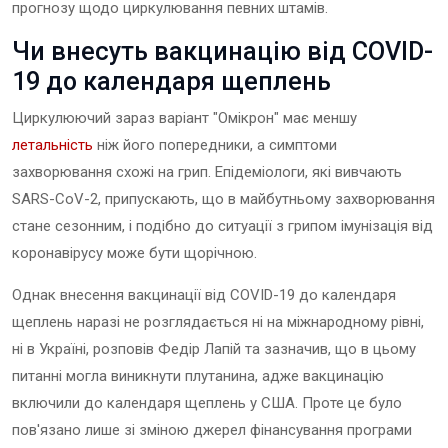
прогнозу щодо циркулювання певних штамів.
Чи внесуть вакцинацію від COVID-
19 до календаря щеплень
Циркулюючий зараз варіант "Омікрон" має меншу
летальність
ніж його попередники, а симптоми
захворювання схожі на грип. Епідеміологи, які вивчають
SARS-CoV-2, припускають, що в майбутньому захворювання
стане сезонним, і подібно до ситуації з грипом імунізація від
коронавірусу може бути щорічною.
Однак внесення вакцинації від COVID-19 до календаря
щеплень наразі не розглядається ні на міжнародному рівні,
ні в Україні, розповів Федір Лапій та зазначив, що в цьому
питанні могла виникнути плутанина, адже вакцинацію
включили до календаря щеплень у США. Проте це було
пов'язано лише зі зміною джерел фінансування програми