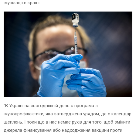
імунізації в країні.
"В Україні на сьогоднішній день є програма з
імунопрофілактики, яка затверджена урядом, де є календар
щеплень. І поки що в нас немає рухів для того, щоб змінити
джерела фінансування або надходження вакцини проти