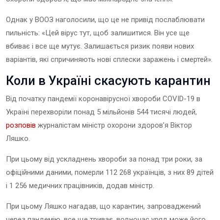
Однак у ВООЗ наголосили, що це не привід послаблювати
пильність: «Цей вірус тут, щоб залишитися. Він усе ще
вбиває і все ще мутує. Залишається ризик появи нових
варіантів, які спричиняють нові сплески заражень і смертей».
Коли в Україні скасують карантин
Від початку пандемії коронавірусної хвороби COVID-19 в
Україні перехворіли понад 5 мільйонів 544 тисячі людей,
розповів
журналістам міністр охорони здоров’я Віктор
Ляшко.
При цьому від ускладнень хвороби за понад три роки, за
офіційними даними, померли 112 268 українців, з них 89 дітей
і 1 256 медичних працівників, додав міністр.
При цьому Ляшко нагадав, що карантин, запроваджений
через пандемію, все ще триває, водночас уряд може його