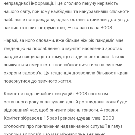
неправдивої інформації. І це оголило пекучу нерівність
нашого світу, причому найбідніші та найуразливіші спільноти
найбільше постраждали, однак останні отримали доступ до
вакцин та інших інструментів», — сказав глава ВООЗ.
Наразі, за його словами, вже більше ніж рік пандемія має
тенденцію на послаблення, а імунітет населення зростає
завдяки вакцинації та тому, що люди перехворіли. Також
знижується смертність і послаблюється тиск на системи
охорони здоров’я. Ця тенденція дозволила більшості країн
повернутися до звичного життя.
Комітет з надзвичайних ситуацій і ВООЗ протягом
останнього року аналізували дані й розглядали, коли буде
відповідний час, щоб знизити рівень тривоги. 4 травня
Комітет зібрався в 15 раз і рекомендував главі ВООЗ
оголосити про припинення надзвичайної ситуації в галузі
охорони здоров’я, що має міжнародне значення.