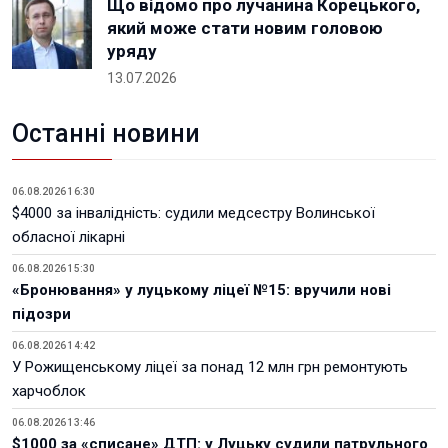
Що відомо про лучанина Корецького,
який може стати новим головою
уряду
13.07.2026
Останні новини
06.08.2026 16:30
$4000 за інвалідність: судили медсестру Волинської
обласної лікарні
06.08.2026 15:30
«Бронювання» у луцькому ліцеї №15: вручили нові
підозри
06.08.2026 14:42
У Рожищенському ліцеї за понад 12 млн грн ремонтують
харчоблок
06.08.2026 13:46
$1000 за «списане» ДТП: у Луцьку судили патрульного