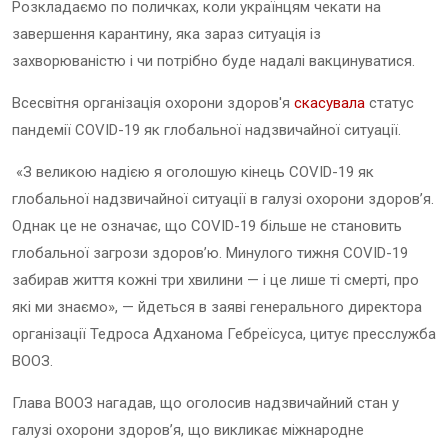
Розкладаємо по поличках
,
коли українцям
чекати на
завершення карантину, яка зараз ситуація із
захворюваністю і чи потрібно буде надалі вакцинуватися.
Всесвітня організація охорони здоров'я
скасувала
статус
пандемії COVID-19 як глобальної надзвичайної ситуації.
«З великою надією я оголошую кінець COVID-19 як
глобальної надзвичайної ситуації в галузі охорони здоров’я.
Однак це не означає, що COVID-19 більше не становить
глобальної загрози здоров’ю. Минулого тижня COVID-19
забирав життя кожні три хвилини — і це лише ті смерті, про
які ми знаємо», — йдеться в заяві генеральн
ого
директор
а
організації Тедрос
а
Адханом
а
Гебреїсус
а
, цитує пресслужба
ВООЗ.
Глава ВООЗ нагадав, що оголосив надзвичайний стан у
галузі охорони здоров’я, що викликає міжнародне