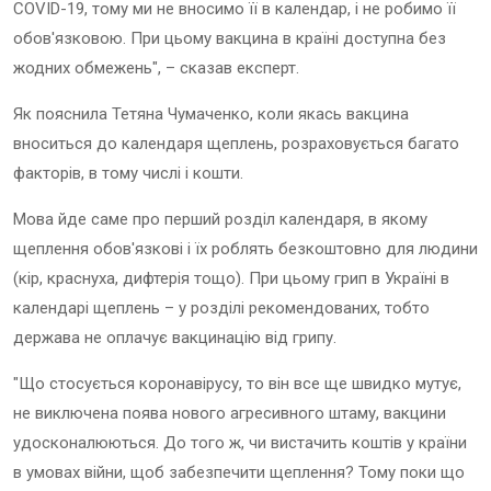
COVID-19, тому ми не вносимо її в календар, і не робимо її
обов'язковою. При цьому вакцина в країні доступна без
жодних обмежень", – сказав експерт.
Як пояснила Тетяна Чумаченко, коли якась вакцина
вноситься до календаря щеплень, розраховується багато
факторів, в тому числі і кошти.
Мова йде саме про перший розділ календаря, в якому
щеплення обов'язкові і їх роблять безкоштовно для людини
(кір, краснуха, дифтерія тощо). При цьому грип в Україні в
календарі щеплень – у розділі рекомендованих, тобто
держава не оплачує вакцинацію від грипу.
"Що стосується коронавірусу, то він все ще швидко мутує,
не виключена поява нового агресивного штаму, вакцини
удосконалюються. До того ж, чи вистачить коштів у країни
в умовах війни, щоб забезпечити щеплення? Тому поки що