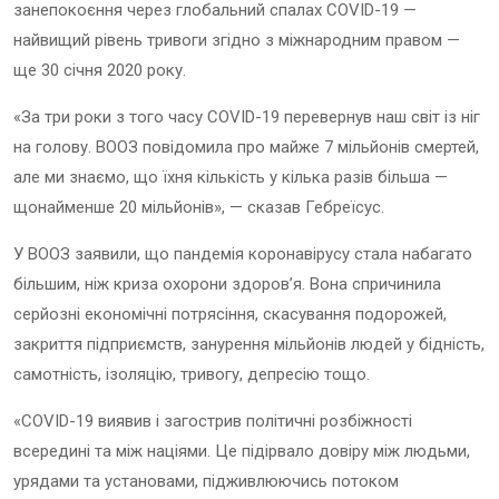
занепокоєння через глобальний спалах COVID-19 —
найвищий рівень тривоги згідно з міжнародним правом —
ще 30 січня 2020 року.
«За три роки з того часу COVID-19 перевернув наш світ із ніг
на голову. ВООЗ повідомила про майже 7 мільйонів смертей,
але ми знаємо, що їхня кількість у кілька разів більша —
щонайменше 20 мільйонів», — сказав Гебреїсус.
У ВООЗ заявили, що пандемія коронавірусу стала набагато
більшим, ніж криза охорони здоров’я. Вона спричинила
серйозні економічні потрясіння, скасування подорожей,
закриття підприємств, занурення мільйонів людей у бідність,
самотність, ізоляцію, тривогу, депресію тощо.
«COVID-19 виявив і загострив політичні розбіжності
всередині та між націями. Це підірвало довіру між людьми,
урядами та установами, підживлюючись потоком