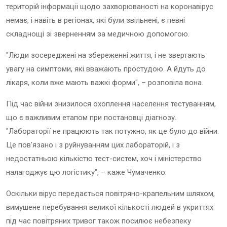
територій інформації щодо захворюваності на коронавірус
немає, і навіть в регіонах, які були звільнені, є певні
складнощі зі зверненням за медичною допомогою.
"Люди зосереджені на збереженні життя, і не звертають
увагу на симптоми, які вважають простудою. А йдуть до
лікаря, коли вже мають важкі форми", – розповіла вона.
Під час війни знизилося охоплення населення тестуванням,
що є важливим етапом при постановці діагнозу.
"Лабораторії не працюють так потужно, як це було до війни.
Це пов'язано і з руйнуванням цих лабораторій, і з
недостатньою кількістю тест-систем, хоч і міністерство
налагоджує цю логістику", – каже Чумаченко.
Оскільки вірус передається повітряно-крапельним шляхом,
вимушене перебування великої кількості людей в укриттях
під час повітряних тривог також посилює небезпеку