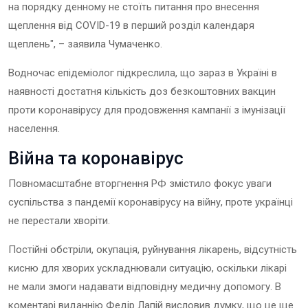
на порядку денному не стоїть питання про внесення
щеплення від COVID-19 в перший розділ календаря
щеплень", – заявила Чумаченко.
Водночас епідеміолог підкреслила, що зараз в Україні в
наявності достатня кількість доз безкоштовних вакцин
проти коронавірусу для продовження кампанії з імунізації
населення.
Війна та коронавірус
Повномасштабне вторгнення РФ змістило фокус уваги
суспільства з пандемії коронавірусу на війну, проте українці
не перестали хворіти.
Постійні обстріли, окупація, руйнування лікарень, відсутність
кисню для хворих ускладнювали ситуацію, оскільки лікарі
не мали змоги надавати відповідну медичну допомогу. В
коментарі виданнію Федір Лапій висловив думку, що це ще