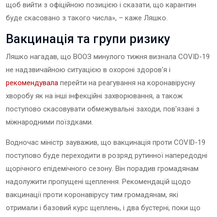
щоб вийти з офіційною позицією і сказати, що карантин
буде скасовано з такого числа», – каже Ляшко.
Вакцинація та групи ризику
Ляшко нагадав, що ВООЗ минулого тижня визнала COVID-19
не надзвичайною ситуацією в охороні здоров'я і
рекомендувала
перейти на реагування на коронавірусну
хворобу як на інші інфекційні захворювання, а також
поступово скасовувати обмежувальні заходи, пов'язані з
міжнародними поїздками.
Водночас міністр зауважив, що вакцинація проти COVID-19
поступово буде переходити в розряд рутинної напередодні
щорічного епідемічного сезону. Він порадив громадянам
надолужити пропущені щеплення. Рекомендацій щодо
вакцинації проти коронавірусу тим громадянам, які
отримали і базовий курс щеплень, і два бустерні, поки що