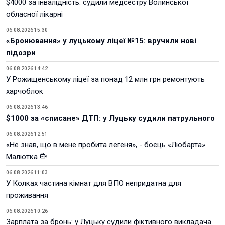
$4000 за інвалідність: судили медсестру Волинської
обласної лікарні
06.08.2026 15:30
«Бронювання» у луцькому ліцеї №15: вручили нові
підозри
06.08.2026 14:42
У Рожищенському ліцеї за понад 12 млн грн ремонтують
харчоблок
06.08.2026 13:46
$1000 за «списане» ДТП: у Луцьку судили патрульного
06.08.2026 12:51
«Не знав, що в мене пробита легеня», - боєць «Любарта»
Малютка
06.08.2026 11:03
У Колках частина кімнат для ВПО непридатна для
проживання
06.08.2026 10:26
Зарплата за бронь: у Луцьку судили фіктивного викладача