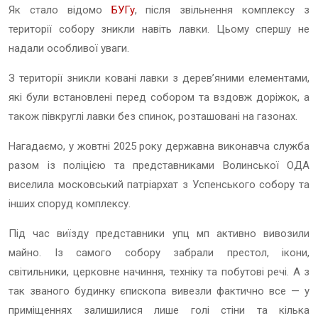
Як стало відомо
БУГу
, після звільнення комплексу з
території собору зникли навіть лавки. Цьому спершу не
надали особливої уваги.
З території зникли ковані лавки з дерев’яними елементами,
які були встановлені перед собором та вздовж доріжок, а
також півкруглі лавки без спинок, розташовані на газонах.
Нагадаємо, у жовтні 2025 року державна виконавча служба
разом із поліцією та представниками Волинської ОДА
виселила московський патріархат з Успенського собору та
інших споруд комплексу.
Під час виїзду представники упц мп активно вивозили
майно. Із самого собору забрали престол, ікони,
світильники, церковне начиння, техніку та побутові речі. А з
так званого будинку єпископа вивезли фактично все — у
приміщеннях залишилися лише голі стіни та кілька