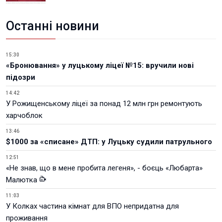
Останні новини
15:30
«Бронювання» у луцькому ліцеї №15: вручили нові
підозри
14:42
У Рожищенському ліцеї за понад 12 млн грн ремонтують
харчоблок
13:46
$1000 за «списане» ДТП: у Луцьку судили патрульного
12:51
«Не знав, що в мене пробита легеня», - боєць «Любарта»
Малютка
11:03
У Колках частина кімнат для ВПО непридатна для
проживання