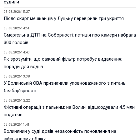
судили
05.08.2026 15:27
Після скарг мешканців у Луцьку перевірили три укриття
05.08.2026 14:51
Смертельна ДТП на Соборності: петиція про камери набрала
300 голосів
05.08.2026 14:43
Як зрозуміти, що сажовий фільтр потребує видалення:
поради для водіїв
05.08.2026 13:38
У Волинській ОВА призначили уповноваженого з питань
безбар’єрності
05.08.2026 12:22
Фіктивні операції з пальним: на Волині відшкодували 4,5 млн
податків
05.08.2026 11:41
Волинянин у суді довів незаконність поновлення на
військовому обліку