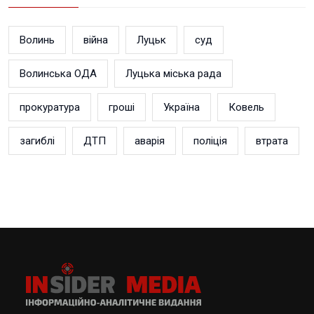
Волинь
війна
Луцьк
суд
Волинська ОДА
Луцька міська рада
прокуратура
гроші
Україна
Ковель
загиблі
ДТП
аварія
поліція
втрата