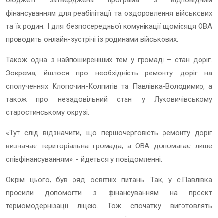
фінансуванням для реабілітації та оздоровлення військових
та їх родин. І для безпосередньої комунікації щомісяця ОВА
проводить онлайн-зустрічі із родинами військових.
Також одна з найпоширеніших тем у громаді – стан доріг.
Зокрема, йшлося про необхідність ремонту доріг на
сполученнях Клопочин-Колпитів та Павлівка-Володимир, а
також про незадовільний стан у Луковичівському
старостинському окрузі.
«Тут слід відзначити, що першочерговість ремонту доріг
визначає територіальна громада, а ОВА допомагає лише
співфінансуванням», - йдеться у повідомленні.
Окрім цього, був ряд освітніх питань. Так, у с.Павлівка
просили допомогти з фінансуванням на проєкт
термомодернізації ліцею. Тож спочатку виготовлять