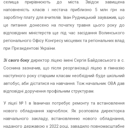
селища прирівнюють до міста. Звідси завищена
наповненість класів і нестача приблизно 5 млн грн на
заробітну плату для вчителів. Іван Рудницький зауважив, що
це питання донесено на початку травня цього року до
відповідних міністерств ще під час засідання Волинського
регіонального Офісу Конгресу місцевих та регіональних влад
при Президентові України.
Зі свого боку
директор ліцею імені Сергія Байдовського в с.
Соснина зазначив, що після реорганізації ліцею в гімназію
наступного року старшим класам необхідний буде шкільний
автобус, аби дістатися на навчання. Тож начальник ОВА дав
відповідні доручення профільним структурам.
У ліцеї №1 в Іваничах потребує ремонту та встановлення
нового обладнання харчоблок. Як розповіла директорка
навчального закладу, встановленню нового обладнання,
наданого державою у 2022 році, завадило повномасштабне