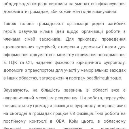
облдержадміністрації вирішили на умовах співфінансування
допомагати громадам, аби кожен мав гідне вшанування.
Також голова громадської організації родин загиблих
героїв озвучила кілька ідей щодо організації роботи з
членами сімей захисників. Для прикладу, проведення
щоквартальних зустрічей, створення дорожньої карти для
оформлення документів з моменту отримання повідомлення
з ТЦК та СП, надання фахового юридичного супроводу,
допомоги з транспортом для участі у меморіальних заходах
в інших областях, затвердження програм реабілітації тощо.
Зауважують, на більшість звернень в області вже є
напрацьований механізм реагування. Ця робота, передусім,
починається у громаді з фахівця із супроводу ветерана, яких
на сьогодні в громадах працює 68 фахівців. Їхня робота на
постійному контролі в ОВА. Крім цього, в обласному
бюджеті затверджена програма з відповідним