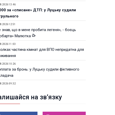
8.2026 13:46
000 за «списане» ДТП: у Луцьку судили
трульного
8.2026 12:51
 знав, що в мене пробита легеня», - боєць
юбарта» Малютка
8.2026 11:03
Колках частина кімнат для ВПО непридатна для
оживання
8.2026 10:26
рплата за бронь: у Луцьку судили фіктивного
кладача
8.2026 09:32
Луцьку незабаром відкриють ветеранський хаб
алишайся на зв’язку
8.2026 21:18
івняння телеоб'єктивів Sigma Sports та Sony G-
ster