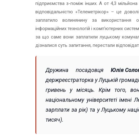
підприємства з-поміж інших. А от 4,3 мільйон
відповідальністю «Телеметрікор» – це доволі
заплатило волинянину за використання об
інформаційних технологій і комп’ютерних систем
за що саме вони заплатили луцькому комунальн
дізналися суть запитання, перестали відповідат
Дружина посадовця
Юлія Соло
держреєстраторка у Луцькій громаді 
гривень у місяць. Крім того, в
національному університеті імені 
зарплати за рік) та у Луцькому нац
тисяч).