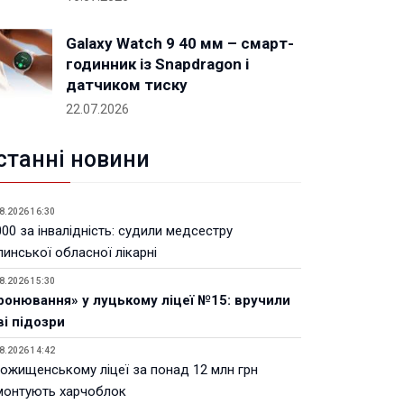
Galaxy Watch 9 40 мм – смарт-
годинник із Snapdragon і
датчиком тиску
22.07.2026
станні новини
8.2026 16:30
00 за інвалідність: судили медсестру
инської обласної лікарні
8.2026 15:30
ронювання» у луцькому ліцеї №15: вручили
ві підозри
8.2026 14:42
Рожищенському ліцеї за понад 12 млн грн
монтують харчоблок