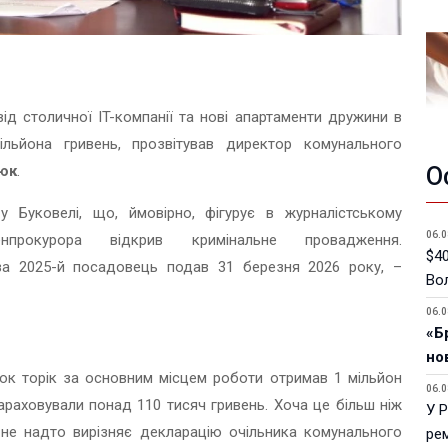
від столичної IT-компанії та нові апартаменти дружини в
ільйона гривень, прозвітував директор комунального
нюк
.
О
у Буковелі, що, ймовірно, фігурує в журналістському
06.0
нпрокурора відкрив кримінальне провадження.
$40
а 2025-й посадовець подав 31 березня 2026 року, –
Вол
06.0
«Б
но
к торік за основним місцем роботи отримав 1 мільйон
06.0
араховували понад 110 тисяч гривень. Хоча це більш ніж
У 
 не надто вирізняє декларацію очільника комунального
ре