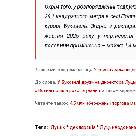
Окрім того, у розпорядженні подр
29,1 квадратного метра в селі Поля
курорт Буковель. Згідно з деклар
жовтня 2025 року у партнерств
половини приміщення – майже 1,4 м
Раніше ми повідомляли, що
У перешкоджанні д
До слова,
У Буковелі дружина директора Луцьк
з Волині почали розслідування
, а також «кримі
Читайте також
:
4,5 млн збережень і торгова м
Теги:
Луцьк
*
декларація
*
Луцькводокана