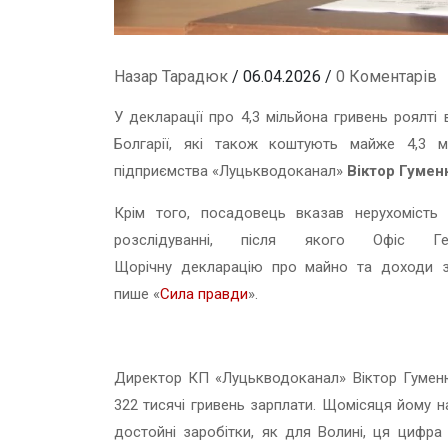
Назар Тарадюк
/ 06.04.2026 /
0 Коментарів
У декларації про 4,3 мільйона гривень роялті 
Болгарії, які також коштують майже 4,3 м
підприємства «Луцькводоканал»
Віктор Гуме
Крім того, посадовець вказав нерухомість 
розслідуванні, після якого Офіс Ге
Щорічну декларацію про майно та доходи з
пише «
Сила правди
».
Директор КП «Луцькводоканал» Віктор Гуменю
322 тисячі гривень зарплати. Щомісяця йому н
достойні заробітки, як для Волині, ця цифра