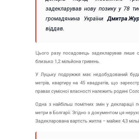
задекларував нову позику у 78 ти
громадянина України
Дмитра Жур
віддав.
Цього разу посадовець задекларував лише од
близько 1,2 мільйона гривень.
У Луцьку подружжя має недобудований буди
метрів, квартиру на 45 квадратів, що зареєст
правах сумісної власності належить родині Со
Одна з найбільш помітних змін у декларації
метри в Болгарії. Згідно з документом ця нерух
Задекларована вартість житла – майже 4,3 міль