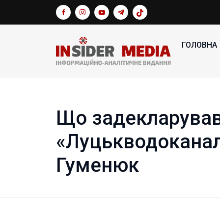
ГОЛОВНА
Що задекларував
«Луцькводоканал
Гуменюк