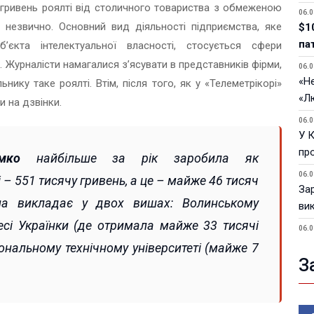
а гривень роялті від столичного товариства з обмеженою
06.0
 незвично. Основний вид діяльності підприємства, яке
$1
па
’єкта інтелектуальної власності, стосується сфери
. Журналісти намагалися з’ясувати в представників фірми,
06.0
«Не
ику таке роялті. Втім, після того, як у «Телеметрікорі»
«Л
и на дзвінки.
06.0
У 
пр
мко
найбільше за рік заробила як
06.0
– 551 тисячу гривень, а це – майже 46 тисяч
За
она викладає у двох вишах: Волинському
ви
Лесі Українки (де отримала майже 33 тисячі
06.0
У 
іональному технічному університеті (майже 7
З
05.0
Пор
Ma