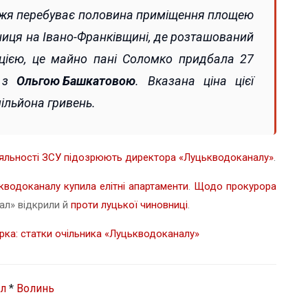
ужжя перебуває половина приміщення площею
ниця на Івано-Франківщині, де розташований
ацією, це майно пані Соломко придбала 27
і з
Ольгою Башкатовою
. Вказана ціна цієї
ільйона гривень.
іяльності ЗСУ підозрюють директора «Луцькводоканалу»
.
водоканалу купила елітні апартаменти
.
Щодо прокурора
нал» відкрили й
проти луцької чиновниці
.
арка: статки очільника «Луцькводоканалу»
л
*
Волинь