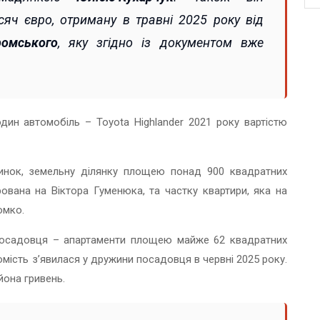
сяч євро, отриману в травні 2025 року від
омського
, яку згідно із документом вже
ин автомобіль – Toyota Highlander 2021 року вартістю
нок, земельну ділянку площею понад 900 квадратних
рована на Віктора Гуменюка, та частку квартири, яка на
ломко.
 посадовця – апартаменти площею майже 62 квадратних
омість з’явилася у дружини посадовця в червні 2025 року.
йона гривень.