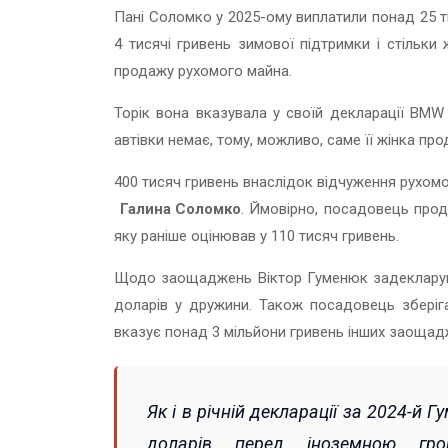
Пані Соломко у 2025-ому виплатили понад 25 т
4 тисячі гривень зимової підтримки і стільки
продажу рухомого майна.
Торік вона вказувала у своїй декларації BMW 
автівки немає, тому, можливо, саме її жінка пр
400 тисяч гривень внаслідок відчуження рухом
Галина Соломко
. Ймовірно, посадовець прод
яку раніше оцінював у 110 тисяч гривень.
Щодо заощаджень Віктор Гуменюк задекларував 
доларів у дружини. Також посадовець зберіга
вказує понад 3 мільйони гривень інших заоща
Як і в річній декларації за 2024-й 
доларів перед іноземною г