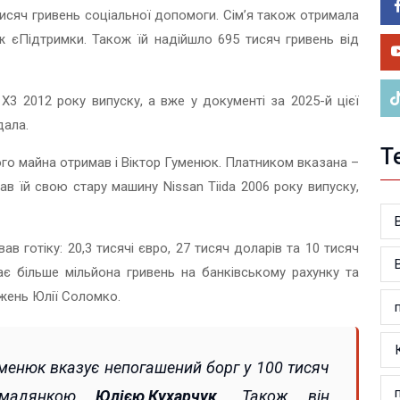
05.0
исяч гривень соціальної допомоги. Сім’я також отримала
У 
 ж єПідтримки. Також їй надійшло 695 тисяч гривень від
ве
X3 2012 року випуску, а вже у документі за 2025-й цієї
одала.
Т
ого майна отримав і Віктор Гуменюк. Платником вказана –
ав їй свою стару машину Nissan Tiida 2006 року випуску,
готіку: 20,3 тисячі євро, 27 тисяч доларів та 10 тисяч
є більше мільйона гривень на банківському рахунку та
джень Юлії Соломко.
Гуменюк вказує непогашений борг у 100 тисяч
ромадянкою
Юлією Кухарчук
. Також він