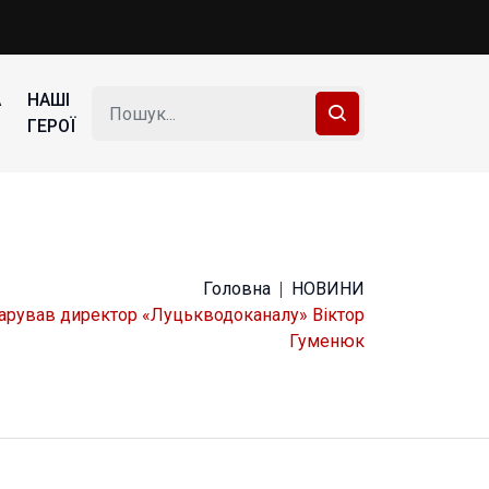
А
НАШІ
ГЕРОЇ
Головна
НОВИНИ
арував директор «Луцькводоканалу» Віктор
Гуменюк