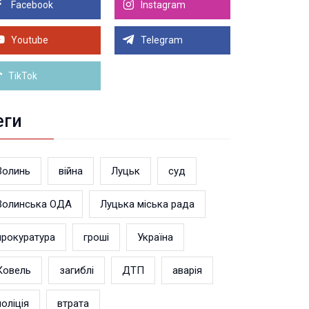
Facebook
Instagram
8.2026 21:00
Луцьку на 99,9% готовий новий Державний
теранський простір. ВІДЕО
Youtube
Telegram
Більше новин
TikTok
еги
Волинь
війна
Луцьк
суд
Волинська ОДА
Луцька міська рада
прокуратура
гроші
Україна
Ковель
загиблі
ДТП
аварія
поліція
втрата