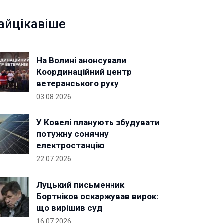
айцікавіше
На Волині анонсували
Координаційний центр
ветеранського руху
03.08.2026
У Ковелі планують збудувати
потужну сонячну
електростанцію
22.07.2026
Луцький письменник
Бортніков оскаржував вирок:
що вирішив суд
16.07.2026