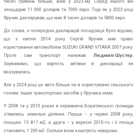
тисяч гривень більше, аніж у 2023-му. Серед іншого він
заощадив 11 000 доларів та 7000 євро. Тоді як у 2023 році
Яручик декларував, що має 8 тисяч доларів та 5800 євро.
До слова, з попередніх декларацій посадовця було відомо,
що з квітня 2014 року Сергій Яручик мав право
користування автомобілем SUZUKI GRAND VITARA 2007 року.
Проте сам транспорт належав
Людмилі Шустер
.
Зауважимо, що вартість автівки в декларації не
вказувалась.
Але у 2024 році це авто більше не в користуванні сільського
голови. Інших транспортних засобів у Яручика нема.
У 2008 та у 2010 роках в керманича Боратинської громади
з'явились земельні ділянки. Перша – у червні 2008 року,
площею 15 817 м2, а друга – у вересні 2010-го і її площа
становить 1 200 м2. Скільки вони коштують невідомо.