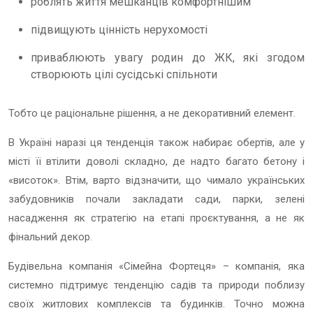
роблять життя мешканців комфортнішим
підвищують цінність нерухомості
приваблюють увагу родин до ЖК, які згодом
створюють цілі сусідські спільноти
Тобто це раціональне рішення, а не декоративний елемент.
В Україні наразі ця тенденція також набирає обертів, але у
місті її втілити доволі складно, де надто багато бетону і
«висоток». Втім, варто відзначити, що чимало українських
забудовників почали закладати сади, парки, зелені
насадження як стратегію на етапі проєктування, а не як
фінальний декор.
Будівельна компанія «Сімейна Фортеця» – компанія, яка
системно підтримує тенденцію садів та природи поблизу
своїх житлових комплексів та будинків. Точно можна