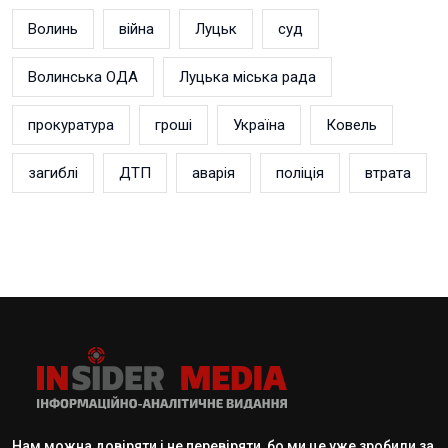
Волинь
війна
Луцьк
суд
Волинська ОДА
Луцька міська рада
прокуратура
гроші
Україна
Ковель
загиблі
ДТП
аварія
поліція
втрата
Нам можна довіряти і не перевіряти, бо ми це уже зробили за