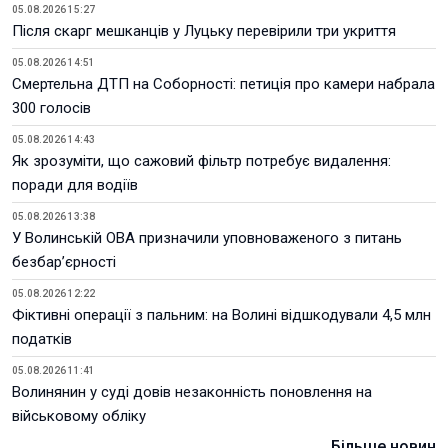
05.08.2026 15:27
Після скарг мешканців у Луцьку перевірили три укриття
05.08.2026 14:51
Смертельна ДТП на Соборності: петиція про камери набрала
300 голосів
05.08.2026 14:43
Як зрозуміти, що сажовий фільтр потребує видалення:
поради для водіїв
05.08.2026 13:38
У Волинській ОВА призначили уповноваженого з питань
безбар’єрності
05.08.2026 12:22
Фіктивні операції з пальним: на Волині відшкодували 4,5 млн
податків
05.08.2026 11:41
Волинянин у суді довів незаконність поновлення на
військовому обліку
Більше новин