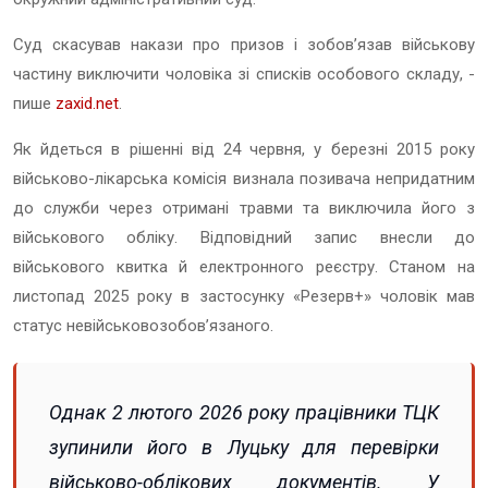
Суд скасував накази про призов і зобовʼязав військову
частину виключити чоловіка зі списків особового складу, -
пише
zaxid.net
.
Як йдеться в рішенні від 24 червня, у березні 2015 року
військово-лікарська комісія визнала позивача непридатним
до служби через отримані травми та виключила його з
військового обліку. Відповідний запис внесли до
військового квитка й електронного реєстру. Станом на
листопад 2025 року в застосунку «Резерв+» чоловік мав
статус невійськовозобовʼязаного.
Однак 2 лютого 2026 року працівники ТЦК
зупинили його в Луцьку для перевірки
військово-облікових документів. У