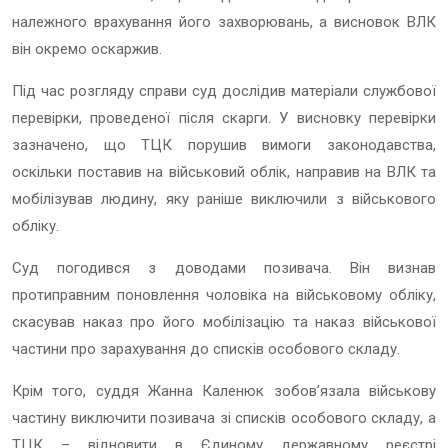
належного врахування його захворювань, а висновок ВЛК
він окремо оскаржив.
Під час розгляду справи суд дослідив матеріали службової
перевірки, проведеної після скарги. У висновку перевірки
зазначено, що ТЦК порушив вимоги законодавства,
оскільки поставив на військовий облік, направив на ВЛК та
мобілізував людину, яку раніше виключили з військового
обліку.
Суд погодився з доводами позивача. Він визнав
протиправним поновлення чоловіка на військовому обліку,
скасував наказ про його мобілізацію та наказ військової
частини про зарахування до списків особового складу.
Крім того, суддя Жанна Каленюк зобовʼязала військову
частину виключити позивача зі списків особового складу, а
ТЦК – відновити в Єдиному державному реєстрі