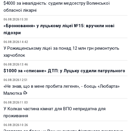
$4000 за інвалідність: судили медсестру Волинської
обласної лікарні
06.08.2026 15:30
«Бронювання» у луцькому ліцеї №15: вручили нові
підозри
06.08.2026 14:42
У Рожищенському ліцеї за понад 12 млн грн ремонтують
харчоблок
06.08.2026 13:46
$1000 за «списане» ДТП: у Луцьку судили патрульного
06.08.2026 12:51
«Не знав, що в мене пробита легеня», - боєць «Любарта»
Малютка
06.08.2026 11:03
У Колках частина кімнат для ВПО непридатна для
проживання
06.08.2026 10:26