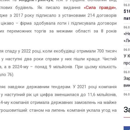
06.0
итлових будівель. Як писало видання
«Сила правди»
,
$1
дже з 2017 року підписало з установами 214 договорів
па
цікаво – фірма здобувала лоти і підписувала договори
06.0
их переможних торгів за межами області за 8 років
«Не
«Л
06.0
ля спаду у 2022 році, коли екобудівці отримали 700 тисяч
У 
, у наступні два роки справи у них пішли краще. Чистий
пр
в, а в 2024-му – понад 9 мільйонів. При цьому кількість
06.0
уло 76).
За
ви
ляє завдяки державним тендерам. У 2021 році компанія
 у наступний рік ця цифра зменшилася до 11,6 мільйонів,
06.0
У 
024-му компанія отримала державних замовлень на майже
З
 грошовитіший: станом на липень компанія уклала угод на
05.0
Пор
Ma