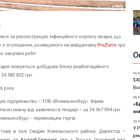
в
ися за реконструкцію інфекційного корпусу лікарні, що
мо з оголошення, розміщеного на майданчику
ProZorro
про
 закупівлі робіт.
О
ікарні планується добудова блоку реабілітаційного
06.0
34 580 832 грн.
$40
Вол
6 року.
06.0
одне підприємство – ТОВ «Волиньекобуд». Фірма
«Б
исяч нижчу від заявленої в тендері – за 34 367 094 грн.
но
олиньекобуд» - переможцем торгів.
06.0
У 
 тому в селі Смідин Ковельського району. Директор –
ре
пелик та
Андрій Гринчук
, теж з Луцька. Основний вид