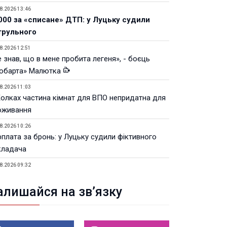
8.2026 13:46
000 за «списане» ДТП: у Луцьку судили
трульного
8.2026 12:51
 знав, що в мене пробита легеня», - боєць
юбарта» Малютка
8.2026 11:03
Колках частина кімнат для ВПО непридатна для
оживання
8.2026 10:26
рплата за бронь: у Луцьку судили фіктивного
кладача
8.2026 09:32
Луцьку незабаром відкриють ветеранський хаб
алишайся на зв’язку
8.2026 21:18
івняння телеоб'єктивів Sigma Sports та Sony G-
ster