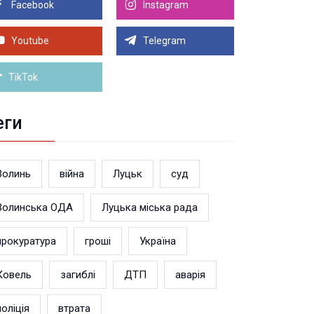
Facebook
Instagram
8.2026 21:00
Луцьку на 99,9% готовий новий Державний
теранський простір. ВІДЕО
Youtube
Telegram
Більше новин
TikTok
еги
Волинь
війна
Луцьк
суд
Волинська ОДА
Луцька міська рада
прокуратура
гроші
Україна
Ковель
загиблі
ДТП
аварія
поліція
втрата