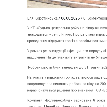
Еля Коротинська
/ 06.08.2025 /
0 Коментарі
У КП «Луцька центральна районна лікарня» взял
знаходиться у селі Липини. Про це стало відо
проведення відкритих торгів з особливостями по
У рамках реконструкції інфекційного корпусу л
відділення. На це планують витратити не більше 
Роботи мають бути завершені до 31 травня 202
На участь у відкритих торгах заявилось лише 
запропонувала виконати роботи за ціну, на 200 т
наразі очікується рішення про визнання ТОВ «В
Компанія «Волиньекобуд» заснована 8 років
лучанин
Михайло Шипелик
. Власники – Ши