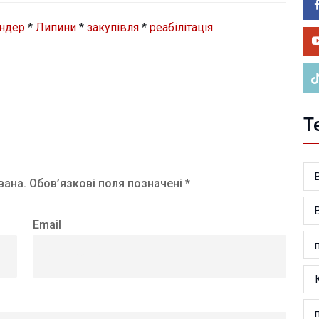
05.0
У 
ендер
*
Липини
*
закупівля
*
реабілітація
ве
Т
вана.
Обов’язкові поля позначені *
Email