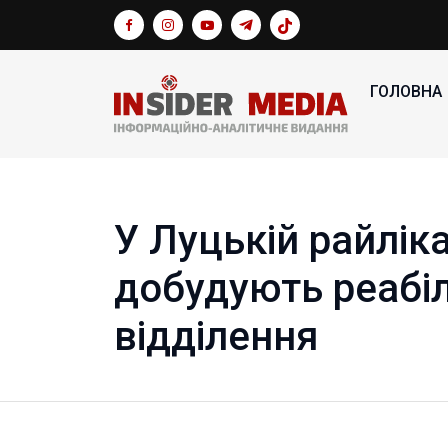
ГОЛОВНА
У Луцькій райліка
добудують реабіл
відділення