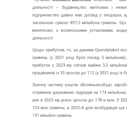
діяльності – будівництво житлових і неж
підприємство давно має досвід у тендерах, а
загальною сумою 897,5 мільйона гривень. Що 
винятково з волинськими установами, жодн
діяльності.
Щодо прибутків, то, за даними Оpendatabot піс
гривень (у 2021 році було понад 5 мільйонів)
прибуток у 2023-му сягнув майже 3,5 мільйоні
працівників із 35 зросла до 112 (у 2021 році їх б
Значну частину коштів «Волиньекобуд» зароб
отримала державних підрядів на 174 мільйони,
але в 2023-му різко зросла до 178-и млн. У 2
124 млн гривень, а 2025-й для екобудівців ще
151 мільйон гривень.