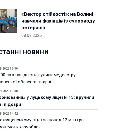
«Вектор стійкості»: на Волині
навчали фахівців із супроводу
ветеранів
08.07.2026
станні новини
8.2026 16:30
00 за інвалідність: судили медсестру
инської обласної лікарні
8.2026 15:30
ронювання» у луцькому ліцеї №15: вручили
ві підозри
8.2026 14:42
Рожищенському ліцеї за понад 12 млн грн
монтують харчоблок