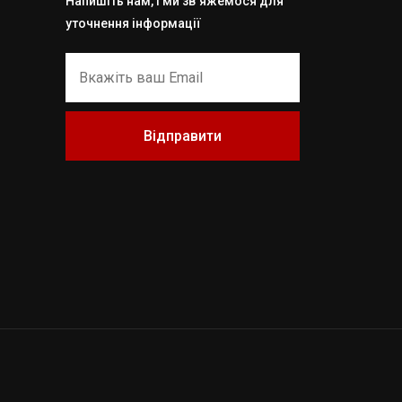
Напишіть нам, і ми зв`яжемося для
уточнення інформації
Відправити