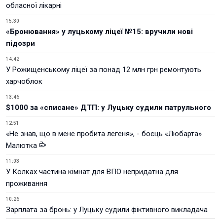
обласної лікарні
15:30
«Бронювання» у луцькому ліцеї №15: вручили нові
підозри
14:42
У Рожищенському ліцеї за понад 12 млн грн ремонтують
харчоблок
13:46
$1000 за «списане» ДТП: у Луцьку судили патрульного
12:51
«Не знав, що в мене пробита легеня», - боєць «Любарта»
Малютка
11:03
У Колках частина кімнат для ВПО непридатна для
проживання
10:26
Зарплата за бронь: у Луцьку судили фіктивного викладача