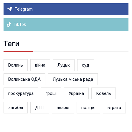
Telegram
TikTok
Теги
Волинь
війна
Луцьк
суд
Волинська ОДА
Луцька міська рада
прокуратура
гроші
Україна
Ковель
загиблі
ДТП
аварія
поліція
втрата