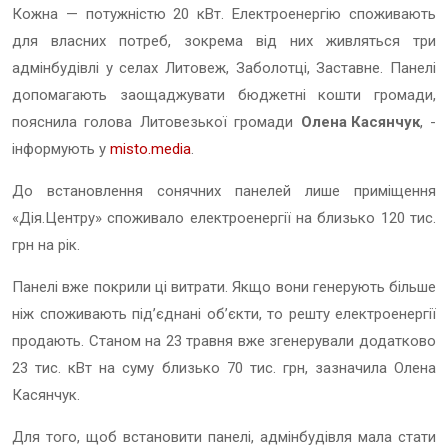
Кожна — потужністю 20 кВт. Електроенергію споживають
для власних потреб, зокрема від них живляться три
адмінбудівлі у селах Литовеж, Заболотці, Заставне. Панелі
допомагають заощаджувати бюджетні кошти громади,
пояснила голова Литовезької громади
Олена Касянчук
, -
інформують у
misto.media
.
До встановлення сонячних панелей лише приміщення
«Дія.Центру» споживало електроенергії на близько 120 тис.
грн на рік.
Панелі вже покрили ці витрати. Якщо вони генерують більше
ніж споживають під’єднані об’єкти, то решту електроенергії
продають. Станом на 23 травня вже згенерували додатково
23 тис. кВт на суму близько 70 тис. грн, зазначила Олена
Касянчук.
Для того, щоб встановити панелі, адмінбудівля мала стати