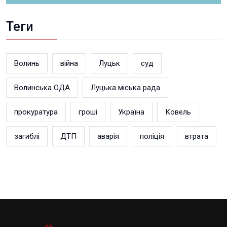
Теги
Волинь
війна
Луцьк
суд
Волинська ОДА
Луцька міська рада
прокуратура
гроші
Україна
Ковель
загиблі
ДТП
аварія
поліція
втрата