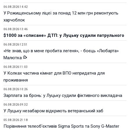
06.08.2026 14:42
У Рожищенському ліцеї за понад 12 млн грн ремонтують
харчоблок
06.08.2026 13:46
$1000 за «списане» ДТП: у Луцьку судили патрульного
06.08.2026 12:51
«Не знав, що в мене пробита легеня», - боєць «Любарта»
Малютка
06.08.2026 11:03
У Колках частина кімнат для ВПО непридатна для
проживання
06.08.2026 10:26
Зарплата за бронь: у Луцьку судили фіктивного викладача
06.08.2026 09:32
У Луцьку незабаром відкриють ветеранський хаб
05.08.2026 21:18
Порівняння телеоб'єктивів Sigma Sports та Sony G-Master