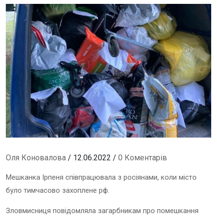
Оля Коновалова
/ 12.06.2022 /
0 Коментарів
Мешканка Ірпеня співпрацювала з росіянами, коли місто
було тимчасово захоплене рф.
Зловмисниця повідомляла загарбникам про помешкання