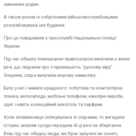
заможних родин.
А також разом із озброєними військовослужбовцями
розграбовувала їхні будинки.
Про це повідомили у пресслужбі Національної поліції
України.
Під час обшуку помешкання правоохороні вилучили у жінки
речі, що свідчили про її прихильність "рускому міру".
Зокрема, слідчі вилучили ворожу символіку.
Було у неї і чимало краденого: побутова та комп’ютерна
техніка, велосипеди, мобільні телефони, ювелірні вироби,
одяг і навіть колекційний алкоголь та парфуми.
Коли зловмисниця спілкувалася зі слідчими, то вигадала
історію, мовляв сусіди передали їй ці речі на зберігання.
Втім, під час обшуку люди, які були залучені як поняті,