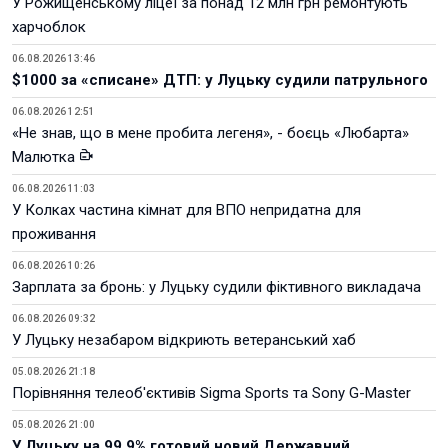
У Рожищенському ліцеї за понад 12 млн грн ремонтують
харчоблок
06.08.2026 13:46
$1000 за «списане» ДТП: у Луцьку судили патрульного
06.08.2026 12:51
«Не знав, що в мене пробита легеня», - боєць «Любарта»
Малютка
06.08.2026 11:03
У Колках частина кімнат для ВПО непридатна для
проживання
06.08.2026 10:26
Зарплата за бронь: у Луцьку судили фіктивного викладача
06.08.2026 09:32
У Луцьку незабаром відкриють ветеранський хаб
05.08.2026 21:18
Порівняння телеоб'єктивів Sigma Sports та Sony G-Master
05.08.2026 21:00
У Луцьку на 99,9% готовий новий Державний