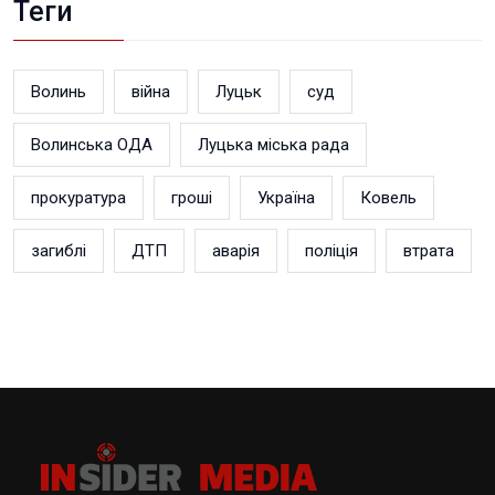
Теги
Волинь
війна
Луцьк
суд
Волинська ОДА
Луцька міська рада
прокуратура
гроші
Україна
Ковель
загиблі
ДТП
аварія
поліція
втрата