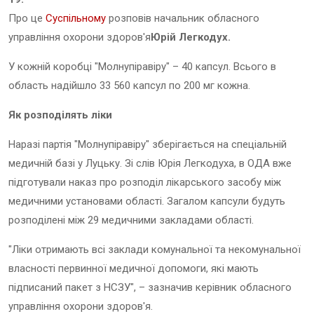
Про це
Суспільному
розповів начальник обласного
управління охорони здоров'я
Юрій Легкодух.
У кожній коробці "Молнупіравіру" – 40 капсул. Всього в
область надійшло 33 560 капсул по 200 мг кожна.
Як розподілять ліки
Наразі партія "Молнупіравіру" зберігається на спеціальній
медичній базі у Луцьку. Зі слів Юрія Легкодуха, в ОДА вже
підготували наказ про розподіл лікарського засобу між
медичними установами області. Загалом капсули будуть
розподілені між 29 медичними закладами області.
"Ліки отримають всі заклади комунальної та некомунальної
власності первинної медичної допомоги, які мають
підписаний пакет з НСЗУ", – зазначив керівник обласного
управління охорони здоров'я.