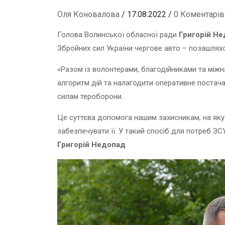
Оля Коновалова
/ 17.08.2022 /
0 Коментарів
Голова Волинської обласної ради
Григорій Н
Збройних сил України чергове авто – позашлях
«Разом із волонтерами, благодійниками та мі
алгоритм дій та налагодити оперативне постач
силам тероборони.
Це суттєва допомога нашим захисникам, на яку
забезпечувати її. У такий спосіб для потреб З
Григорій Недопад
.