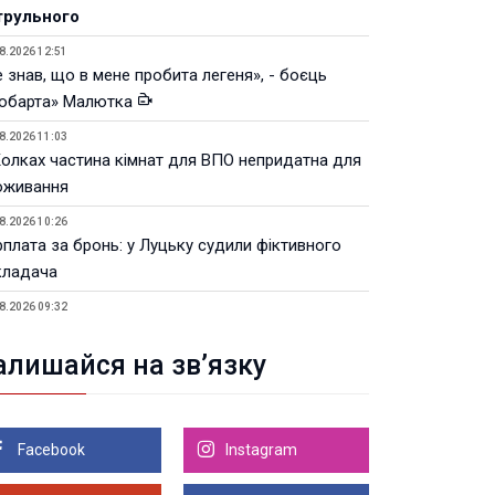
трульного
8.2026 12:51
 знав, що в мене пробита легеня», - боєць
юбарта» Малютка
8.2026 11:03
Колках частина кімнат для ВПО непридатна для
оживання
8.2026 10:26
рплата за бронь: у Луцьку судили фіктивного
кладача
8.2026 09:32
Луцьку незабаром відкриють ветеранський хаб
алишайся на зв’язку
8.2026 21:18
івняння телеоб'єктивів Sigma Sports та Sony G-
ster
Facebook
Instagram
8.2026 21:00
Луцьку на 99,9% готовий новий Державний