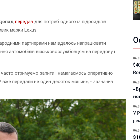
едопад
передав
для потреб одного із підрозділів
овик марки Lexus.
О
жнародними партнерами нам вдалось напрацювати
ання автомобілів військовослужбовцям на передову і
06.0
$40
Вол
 часто отримуємо запити і намагаємось оперативно
СУ вже передали не один десяток машин», - зазначив
06.0
«Б
но
06.0
У 
ре
06.0
$1