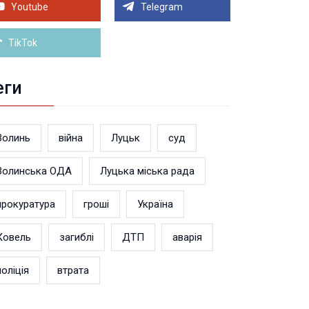
теранський простір. ВІДЕО
Youtube
Telegram
Більше новин
TikTok
еги
Волинь
війна
Луцьк
суд
Волинська ОДА
Луцька міська рада
прокуратура
гроші
Україна
Ковель
загиблі
ДТП
аварія
поліція
втрата