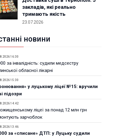
Доставка суші в Тернополі: 5
закладів, які реально
тримають якість
23.07.2026
станні новини
8.2026 16:30
00 за інвалідність: судили медсестру
инської обласної лікарні
8.2026 15:30
ронювання» у луцькому ліцеї №15: вручили
ві підозри
8.2026 14:42
Рожищенському ліцеї за понад 12 млн грн
монтують харчоблок
8.2026 13:46
000 за «списане» ДТП: у Луцьку судили