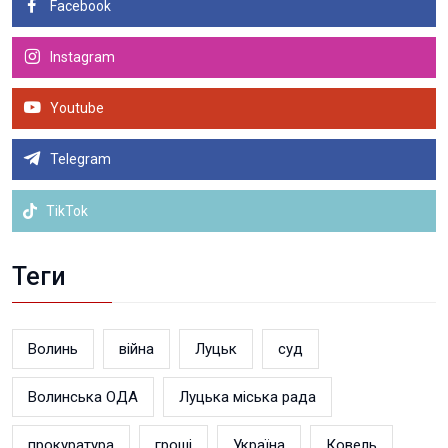
Facebook
Instagram
Youtube
Telegram
TikTok
Теги
Волинь
війна
Луцьк
суд
Волинська ОДА
Луцька міська рада
прокуратура
гроші
Україна
Ковель