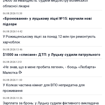
$4000 за інвалідність: судили медсестру Волинської
обласної лікарні
06.08.2026 15:30
«Бронювання» у луцькому ліцеї №15: вручили нові
підозри
06.08.2026 14:42
У Рожищенському ліцеї за понад 12 млн грн ремонтують
харчоблок
06.08.2026 13:46
$1000 за «списане» ДТП: у Луцьку судили патрульного
06.08.2026 12:51
«Не знав, що в мене пробита легеня», - боєць «Любарта»
Малютка
06.08.2026 11:03
У Колках частина кімнат для ВПО непридатна для
проживання
06.08.2026 10:26
Зарплата за бронь: у Луцьку судили фіктивного викладача