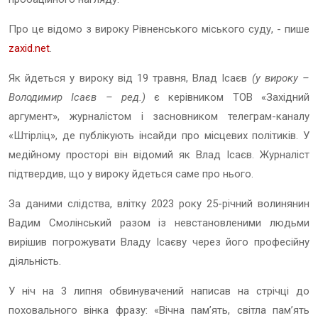
Про це відомо з вироку Рівненського міського суду, - пише
zaxid.net
.
Як йдеться у вироку від 19 травня, Влад Ісаєв
(у вироку –
Володимир Ісаєв – ред.)
є керівником ТОВ «Західний
аргумент», журналістом і засновником телеграм-каналу
«Штірліц», де публікують інсайди про місцевих політиків. У
медійному просторі він відомий як Влад Ісаєв. Журналіст
підтвердив, що у вироку йдеться саме про нього.
За даними слідства, влітку 2023 року 25-річний волинянин
Вадим Смолінський разом із невстановленими людьми
вирішив погрожувати Владу Ісаєву через його професійну
діяльність.
У ніч на 3 липня обвинувачений написав на стрічці до
поховального вінка фразу: «Вічна пам’ять, світла пам’ять