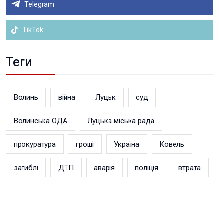
Telegram
TikTok
Теги
Волинь
війна
Луцьк
суд
Волинська ОДА
Луцька міська рада
прокуратура
гроші
Україна
Ковель
загиблі
ДТП
аварія
поліція
втрата