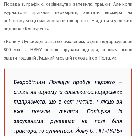
Посада є, графік є, керівництво запевняє: працює. Але коли
журналісти приїхали перевірити, застати ексмера на
робочому місці виявилося не так просто, – йдеться у сюжеті
видання «Конкурент».
«Коли у Луцькраді запахло смаленим, аудит недорахувався
800 млн, а НАБУ почало вручати підозри, першим пішов
звідти тодішній Луцький міський голова Ігор Поліщук.
Безробітним Поліщук пробув недовго –
сплив на одному із сільськогосподарських
підприємств, що в селі Ратнів. І якщо ви
вже почали уявляти Поліщука із
засуканими рукавами на полі біля
трактора, то зупиніться. Йому СГПП «РАТЬ»