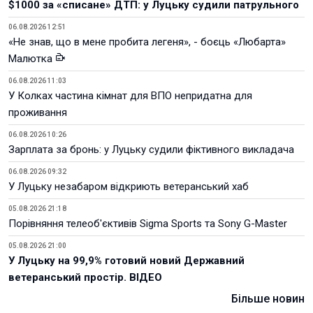
$1000 за «списане» ДТП: у Луцьку судили патрульного
06.08.2026 12:51
«Не знав, що в мене пробита легеня», - боєць «Любарта»
Малютка
06.08.2026 11:03
У Колках частина кімнат для ВПО непридатна для
проживання
06.08.2026 10:26
Зарплата за бронь: у Луцьку судили фіктивного викладача
06.08.2026 09:32
У Луцьку незабаром відкриють ветеранський хаб
05.08.2026 21:18
Порівняння телеоб'єктивів Sigma Sports та Sony G-Master
05.08.2026 21:00
У Луцьку на 99,9% готовий новий Державний
ветеранський простір. ВІДЕО
Більше новин