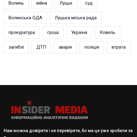
Волинь
війна
Луцьк
суд
Волинська ОДА
Луцька міська рада
прокуратура
гроші
Україна
Ковель
загиблі
ДТП
аварія
поліція
втрата
Нам можна довіряти і не перевіряти, бо ми це уже зробили за