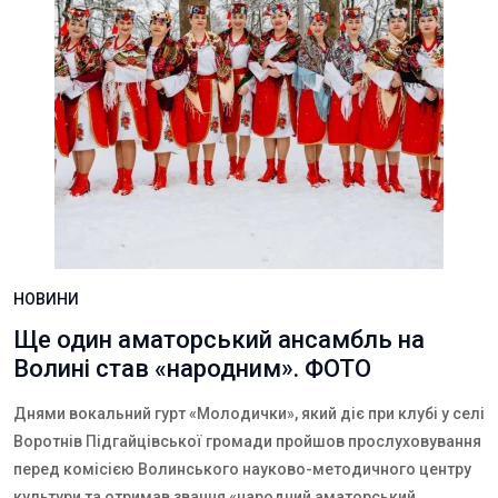
НОВИНИ
Ще один аматорський ансамбль на
Волині став «народним». ФОТО
Днями вокальний
гурт
«
Молодички
», який діє при
клуб
і у селі
Воротнів Підгайцівської громади пройшов прослуховування
перед комісією
Волинського науково-методичного центру
культури
та
отримав звання
«н
ародний аматорський