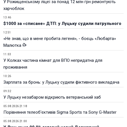
У Рожищенському ліцеї за понад 12 млн грн ремонтують
харчоблок
13:46
$1000 за «списане» ДТП: у Луцьку судили патрульного
12:51
«Не знав, що в мене пробита легеня», - боєць «Любарта»
Малютка
11:03
У Колках частина кімнат для ВПО непридатна для
проживання
10:26
Зарплата за бронь: у Луцьку судили фіктивного викладача
09:32
У Луцьку незабаром відкриють ветеранський хаб
05.08.2026 21:18
Порівняння телеоб'єктивів Sigma Sports та Sony G-Master
05.08.2026 21:00