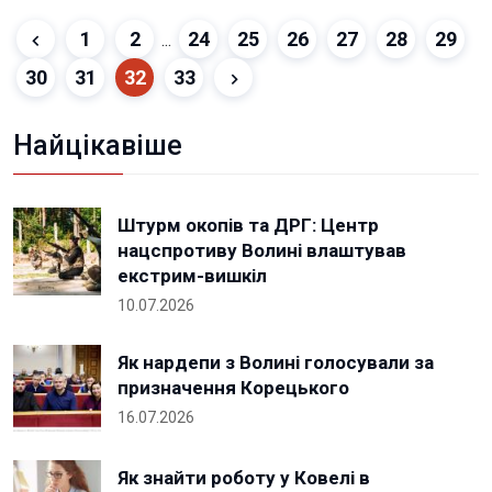
1
2
24
25
26
27
28
29
...
30
31
32
33
Найцікавіше
Штурм окопів та ДРГ: Центр
нацспротиву Волині влаштував
екстрим-вишкіл
10.07.2026
Як нардепи з Волині голосували за
призначення Корецького
16.07.2026
Як знайти роботу у Ковелі в