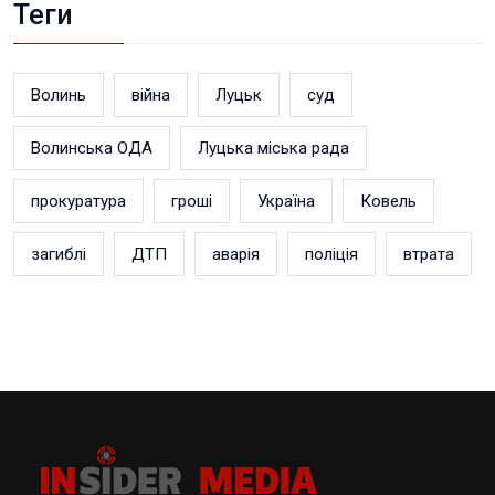
Теги
Волинь
війна
Луцьк
суд
Волинська ОДА
Луцька міська рада
прокуратура
гроші
Україна
Ковель
загиблі
ДТП
аварія
поліція
втрата