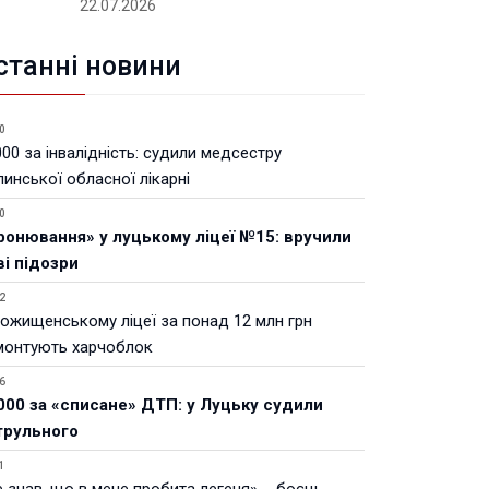
22.07.2026
станні новини
0
00 за інвалідність: судили медсестру
инської обласної лікарні
0
ронювання» у луцькому ліцеї №15: вручили
ві підозри
2
Рожищенському ліцеї за понад 12 млн грн
монтують харчоблок
6
000 за «списане» ДТП: у Луцьку судили
трульного
1