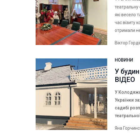
театральну 
які весело т
час візиту к
отримали не
Віктор Горд
НОВИНИ
У будин
ВІДЕО
У Колодяжн
Українки за
садибі роз
театральної
Яна Горчин