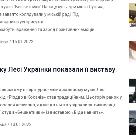
студію "Бешкетники" Палацу культури міста Луцька,
а завзято колядували у міській раді. Під
олядників усі присутні
забутні враження та заряд позитивних емоцій.
ійчук
/ 15.01.2022
ку Лесі Українки показали її виставу.
енському літературно-меморіальному музеї Лесі
хід «Різдво в Косачів» став традиційним. Цьогоріч ранок у
почався незвично, адже до нього увірвалися вихованці
 студії «Бешкетники» із виставою «Біда навчить».
ська
/ 13.01.2022