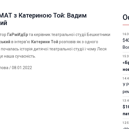
АТ з Катериною Той: Вадим
О
кий
ктор
ГаРмИдЕр
та керівник театральної студії Бешкетники
16:3
$40
ський
в інтерв'ю
Катерини Той
розповів як з одного
Вол
почалась історія дитячої театральної студії і чому Леся
це наша сучасність.
15:3
«Б
лова
/ 08.01.2022
но
14:4
У 
ре
13:4
$1
па
12:5