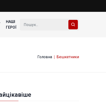
А
НАШІ
ГЕРОЇ
Головна
Бешкетники
айцікавіше