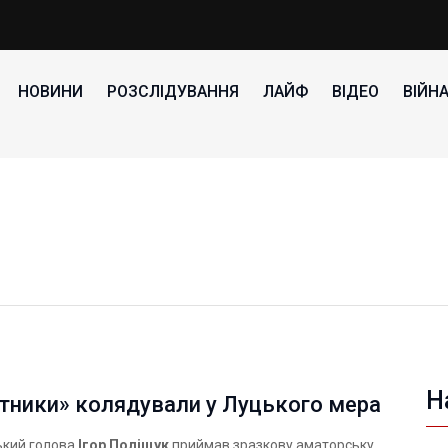
НОВИНИ
РОЗСЛІДУВАННЯ
ЛАЙФ
ВІДЕО
ВІЙН
Н
тники» колядували у Луцького мера
ський голова
Ігор Поліщук
приймав зразкову аматорську