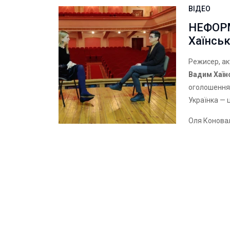
ВІДЕО
НЕФОРМ
Хаїнсь
Режисер, а
Вадим Хаїн
оголошення 
Українка — 
Оля Конова