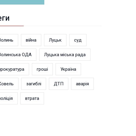
еги
Волинь
війна
Луцьк
суд
Волинська ОДА
Луцька міська рада
прокуратура
гроші
Україна
Ковель
загиблі
ДТП
аварія
поліція
втрата